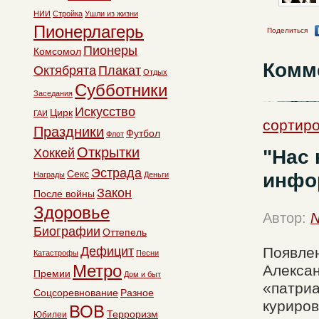
НИИ
Стройка
Ушли из жизни
Пионерлагерь
Поделиться
Пионеры
Комсомол
Комм
Октябрята
Плакат
Отдых
Субботники
Заседания
Искусство
Цирк
ГАИ
сортиро
Праздники
Футбол
Флот
Открытки
"Нас 
Хоккей
Эстрада
Секс
инфор
Награды
Деньги
Закон
После войны
Здоровье
Автор:
N
Биографии
Оттепель
Дефицит
Появле
Катастрофы
Песни
Метро
Алексан
Премии
Дом и быт
«патриа
Соцсоревнование
Разное
куриров
ВОВ
Терроризм
Юбилеи