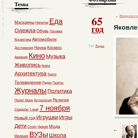
Темы
65
←
Вернутся к
Еда
Магазины
Напитки
год
Яковле
Одежда
Обувь
Техника
Автомобили
Косметика
Тэг:
Радио
Наука
Космос
Достижения
Кино
Музыка
Авиация
Живопись
Книги
Архитектура
Театр
Телевидение
Радио
Газеты
Журналы
Политика
Религия
Полит бюро
Астрология
7 ноября
Свадьбы
1 мая
Игрушки
Игры
Новый год
Дети
Мода
Спорт
Армия
ВУЗы
Школа
Милиция