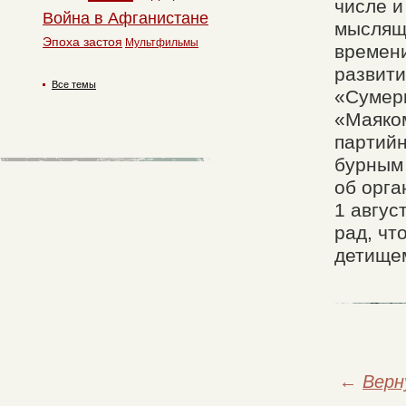
числе и
Война в Афганистане
мыслящ
Эпоха застоя
Мультфильмы
времени
развити
Все темы
«Сумерк
«Маяком
партий
бурным
об орг
1 авгус
рад, чт
детище
←
Верн