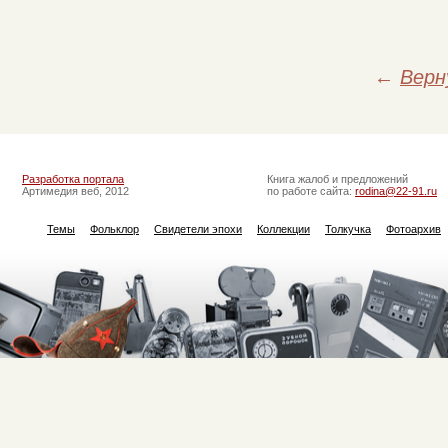
←
Верн
Разработка портала
Книга жалоб и предложений
Артимедия веб, 2012
по работе сайта:
rodina@22-91.ru
Темы
Фольклор
Свидетели эпохи
Коллекции
Толкучка
Фотоархив