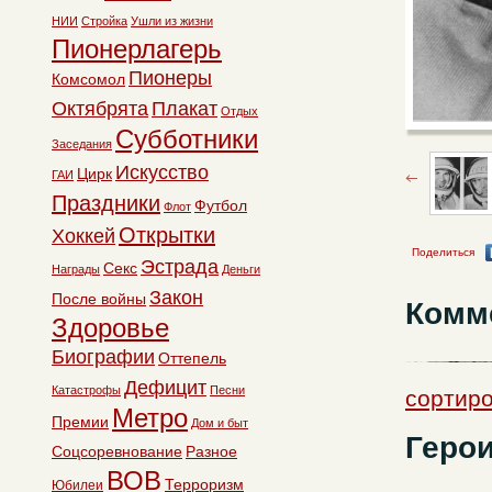
НИИ
Стройка
Ушли из жизни
Пионерлагерь
Пионеры
Комсомол
Октябрята
Плакат
Отдых
Субботники
Заседания
Искусство
Цирк
ГАИ
Праздники
Футбол
Флот
Открытки
Хоккей
Поделиться
Эстрада
Секс
Награды
Деньги
Закон
После войны
Комм
Здоровье
Биографии
Оттепель
Дефицит
Катастрофы
Песни
сортиро
Метро
Премии
Дом и быт
Герои
Соцсоревнование
Разное
ВОВ
Терроризм
Юбилеи