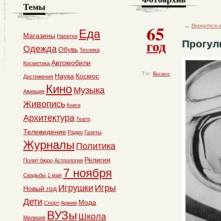
Темы
65
←
Вернутся к
Еда
Магазины
Напитки
год
Прогул
Одежда
Обувь
Техника
Автомобили
Косметика
Тэг:
Космос
Наука
Космос
Достижения
Кино
Музыка
Авиация
Живопись
Книги
Архитектура
Театр
Телевидение
Радио
Газеты
Журналы
Политика
Религия
Полит бюро
Астрология
7 ноября
Свадьбы
1 мая
Игрушки
Игры
Новый год
Дети
Мода
Спорт
Армия
ВУЗы
Школа
Милиция