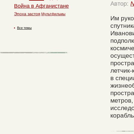
Автор:
N
Война в Афганистане
Эпоха застоя
Мультфильмы
Им руко
спутник
Все темы
Иванови
подполк
космиче
осущест
простра
летчик-
в специ
жизнеоб
простра
метров,
исследо
корабль