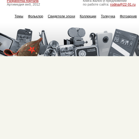
Разработка портала
Книга жалоб и предложений
Артимедия веб, 2012
по работе сайта:
rodina@22-91.ru
Темы
Фольклор
Свидетели эпохи
Коллекции
Толкучка
Фотоархив