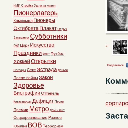
НИИ
Стройка
Ушли из жизни
Пионерлагерь
Пионеры
Комсомол
Октябрята
Плакат
Отдых
Субботники
Заседания
Искусство
Цирк
ГАИ
Праздники
Футбол
Флот
Открытки
Хоккей
Поделиться
Эстрада
Секс
Награды
Деньги
Закон
После войны
Комм
Здоровье
Биографии
Оттепель
Дефицит
Катастрофы
Песни
сортиро
Метро
Премии
Дом и быт
Заст
Соцсоревнование
Разное
ВОВ
Терроризм
Юбилеи