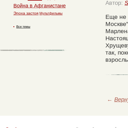
Автор:
S
Война в Афганистане
Эпоха застоя
Мультфильмы
Еще не 
Москве"
Все темы
Марлена
Настоящ
Хрущеву
так, по
взрослы
←
Верн