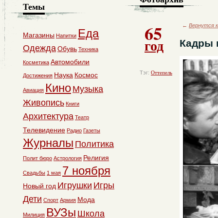
Темы
65
←
Вернутся к
Еда
Магазины
Напитки
год
Кадры 
Одежда
Обувь
Техника
Автомобили
Косметика
Тэг:
Оттепель
Наука
Космос
Достижения
Кино
Музыка
Авиация
Живопись
Книги
Архитектура
Театр
Телевидение
Радио
Газеты
Журналы
Политика
Религия
Полит бюро
Астрология
7 ноября
Свадьбы
1 мая
Игрушки
Игры
Новый год
Дети
Мода
Спорт
Армия
ВУЗы
Школа
Милиция