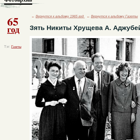
65
←
Вернутся к альбому 1965 год
←
Вернутся к альбому Газеты
год
Зять Никиты Хрущева А. Аджубей
Тэг:
Газеты