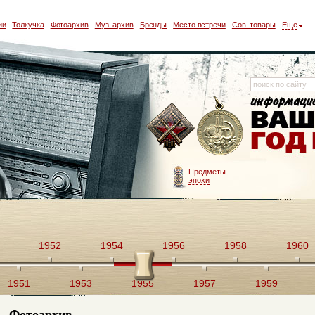
ии
Толкучка
Фотоархив
Муз. архив
Бренды
Место встречи
Сов. товары
Еще
Предметы
эпохи
1952
1954
1956
1958
1960
1951
1953
1955
1957
1959
Фотоархив