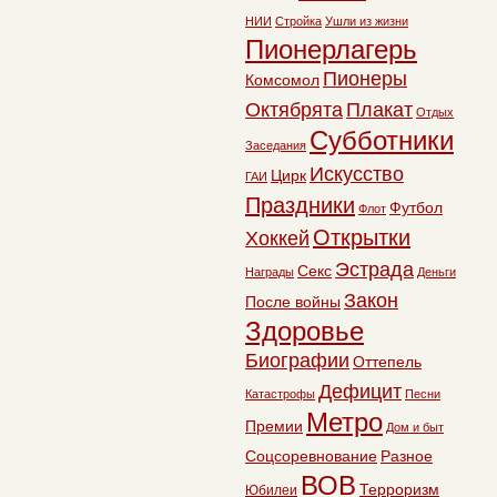
НИИ
Стройка
Ушли из жизни
Пионерлагерь
Пионеры
Комсомол
Октябрята
Плакат
Отдых
Субботники
Заседания
Искусство
Цирк
ГАИ
Праздники
Футбол
Флот
Открытки
Хоккей
Эстрада
Секс
Награды
Деньги
Закон
После войны
Здоровье
Биографии
Оттепель
Дефицит
Катастрофы
Песни
Метро
Премии
Дом и быт
Соцсоревнование
Разное
ВОВ
Терроризм
Юбилеи