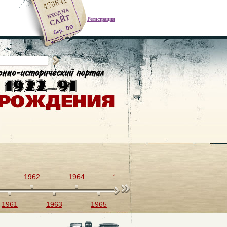
Регистрация
1962
1964
1966
1968
1970
1961
1963
1965
1967
1969