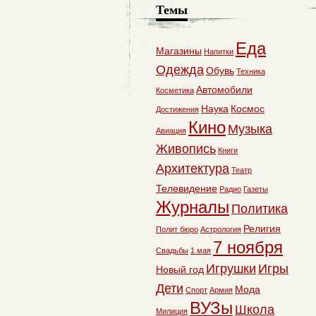
Темы
Еда
Магазины
Напитки
Одежда
Обувь
Техника
Автомобили
Косметика
Наука
Космос
Достижения
Кино
Музыка
Авиация
Живопись
Книги
Архитектура
Театр
Телевидение
Радио
Газеты
Журналы
Политика
Религия
Полит бюро
Астрология
7 ноября
Свадьбы
1 мая
Игрушки
Игры
Новый год
Дети
Мода
Спорт
Армия
ВУЗы
Школа
Милиция