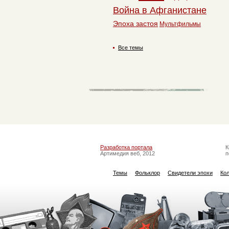
Война в Афганистане
Эпоха застоя
Мультфильмы
Все темы
Разработка портала
К
Артимедия веб, 2012
п
Темы
Фольклор
Свидетели эпохи
Ко