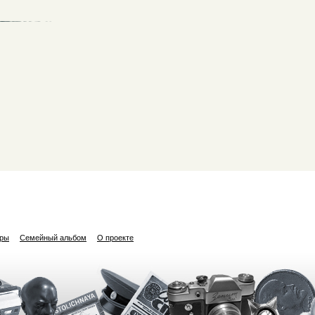
ары
Семейный альбом
О проекте