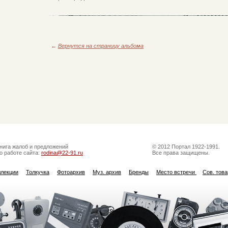
←
Вернутся на страницу альбома
нига жалоб и предложений
© 2012 Портал 1922-1991.
о работе сайта:
rodina@22-91.ru
Все права защищены.
ллекции
Толкучка
Фотоархив
Муз. архив
Бренды
Место встречи
Сов. тов