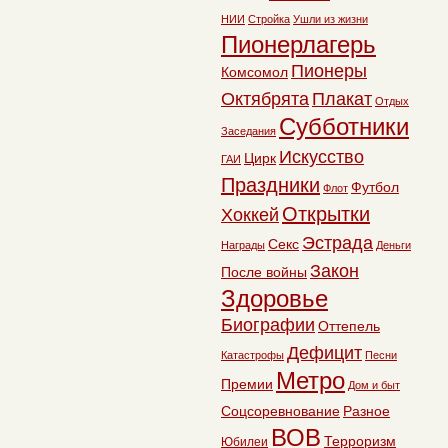
НИИ
Стройка
Ушли из жизни
Пионерлагерь
Пионеры
Комсомол
Октябрята
Плакат
Отдых
Субботники
Заседания
Искусство
Цирк
ГАИ
Праздники
Футбол
Флот
Открытки
Хоккей
Эстрада
Секс
Награды
Деньги
Закон
После войны
Здоровье
Биографии
Оттепель
Дефицит
Катастрофы
Песни
Метро
Премии
Дом и быт
Соцсоревнование
Разное
ВОВ
Терроризм
Юбилеи