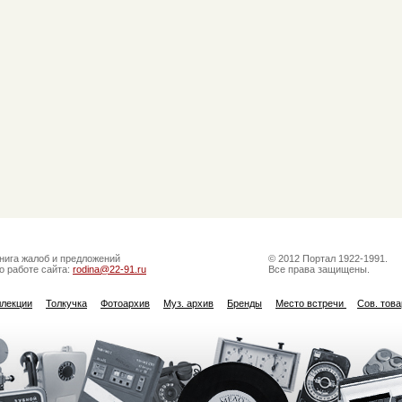
нига жалоб и предложений
© 2012 Портал 1922-1991.
о работе сайта:
rodina@22-91.ru
Все права защищены.
ллекции
Толкучка
Фотоархив
Муз. архив
Бренды
Место встречи
Сов. тов