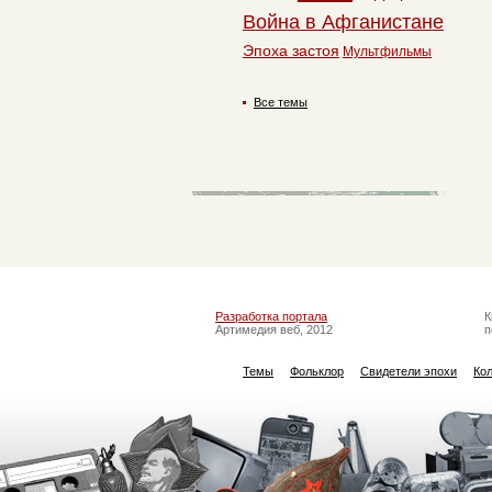
Война в Афганистане
Эпоха застоя
Мультфильмы
Все темы
Разработка портала
К
Артимедия веб, 2012
п
Темы
Фольклор
Свидетели эпохи
Ко