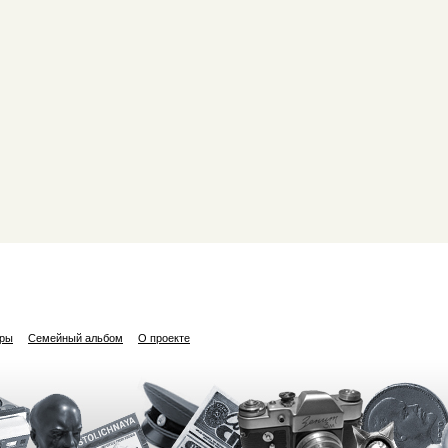
ары
Семейный альбом
О проекте