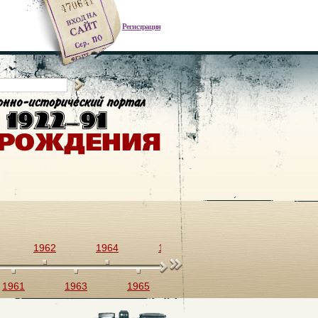
Регистрация
1962
1964
1966
1968
1970
1961
1963
1965
1967
1969