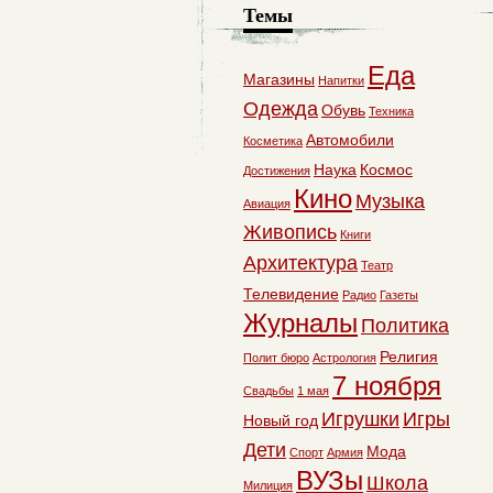
Темы
Еда
Магазины
Напитки
Одежда
Обувь
Техника
Автомобили
Косметика
Наука
Космос
Достижения
Кино
Музыка
Авиация
Живопись
Книги
Архитектура
Театр
Телевидение
Радио
Газеты
Журналы
Политика
Религия
Полит бюро
Астрология
7 ноября
Свадьбы
1 мая
Игрушки
Игры
Новый год
Дети
Мода
Спорт
Армия
ВУЗы
Школа
Милиция