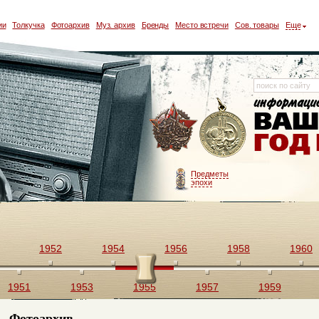
ии
Толкучка
Фотоархив
Муз. архив
Бренды
Место встречи
Сов. товары
Еще
Предметы
эпохи
1952
1954
1956
1958
1960
1951
1953
1955
1957
1959
Фотоархив