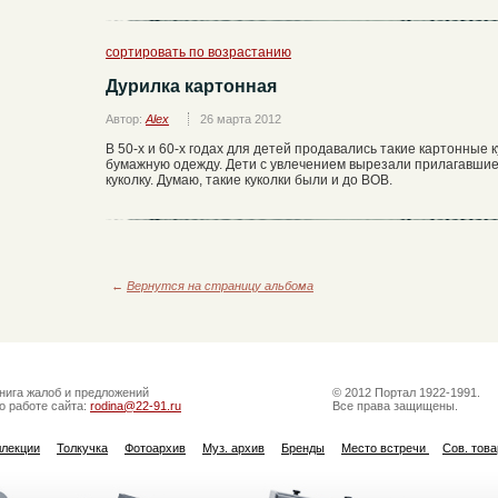
сортировать по возрастанию
Дурилка картонная
Автор:
Alex
26 марта 2012
В 50-х и 60-х годах для детей продавались такие картонные 
бумажную одежду. Дети с увлечением вырезали прилагавшие
куколку. Думаю, такие куколки были и до ВОВ.
←
Вернутся на страницу альбома
нига жалоб и предложений
© 2012 Портал 1922-1991.
о работе сайта:
rodina@22-91.ru
Все права защищены.
ллекции
Толкучка
Фотоархив
Муз. архив
Бренды
Место встречи
Сов. тов