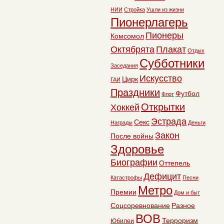
НИИ
Стройка
Ушли из жизни
Пионерлагерь
Пионеры
Комсомол
Октябрята
Плакат
Отдых
Субботники
Заседания
Искусство
Цирк
ГАИ
Праздники
Футбол
Флот
Открытки
Хоккей
Эстрада
Секс
Награды
Деньги
Закон
После войны
Здоровье
Биографии
Оттепель
Дефицит
Катастрофы
Песни
Метро
Премии
Дом и быт
Соцсоревнование
Разное
ВОВ
Терроризм
Юбилеи