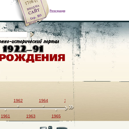
Регистрация
1962
1964
1966
1968
1970
1961
1963
1965
1967
1969