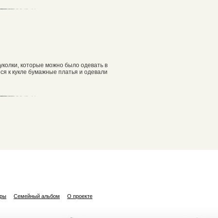
куколки, которые можно было одевать в
ся к кукле бумажные платья и одевали
ары
Семейный альбом
О проекте