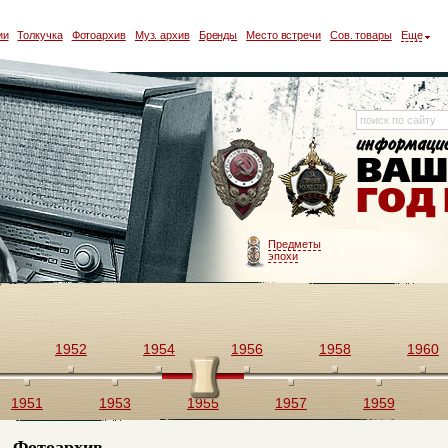
ии
Толкучка
Фотоархив
Муз. архив
Бренды
Место встречи
Сов. товары
Еще
Предметы
эпохи
1952
1954
1956
1958
1960
1951
1953
1955
1957
1959
Фотоархив