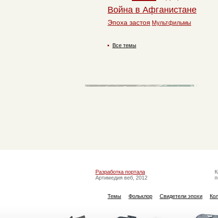
Война в Афганистане
Эпоха застоя
Мультфильмы
Все темы
Разработка портала
К
Артимедия веб, 2012
п
Темы
Фольклор
Свидетели эпохи
Ко