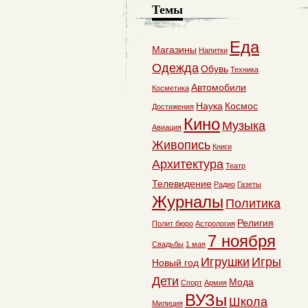
Темы
Еда
Магазины
Напитки
Одежда
Обувь
Техника
Автомобили
Косметика
Наука
Космос
Достижения
Кино
Музыка
Авиация
Живопись
Книги
Архитектура
Театр
Телевидение
Радио
Газеты
Журналы
Политика
Религия
Полит бюро
Астрология
7 ноября
Свадьбы
1 мая
Игрушки
Игры
Новый год
Дети
Мода
Спорт
Армия
ВУЗы
Школа
Милиция