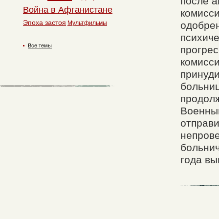
после а
Война в Афганистане
комисси
Эпоха застоя
Мультфильмы
одобре
психич
Все темы
прогрес
комисси
принуди
больниц
продолж
Военный
отправи
непрове
больнич
года вы