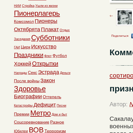
НИИ
Стройка
Ушли из жизни
Пионерлагерь
Пионеры
Комсомол
Октябрята
Плакат
Отдых
Субботники
Поделиться
Заседания
Искусство
Цирк
ГАИ
Комм
Праздники
Футбол
Флот
Открытки
Хоккей
Эстрада
Секс
Награды
Деньги
сортиро
Закон
После войны
приз
Здоровье
Биографии
Оттепель
Автор:
N
Дефицит
Катастрофы
Песни
Метро
Премии
Дом и быт
Сакалау
Соцсоревнование
Разное
военных
ВОВ
Терроризм
Юбилеи