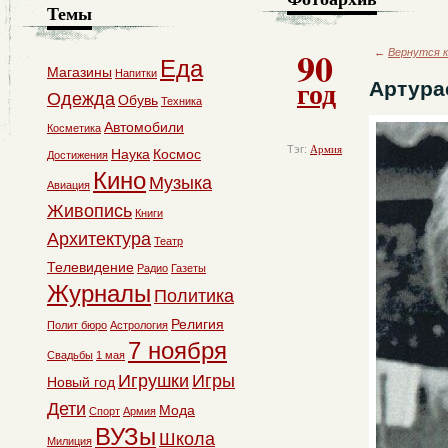
Темы
90
←
Вернутся к
Еда
Магазины
Напитки
год
Артура
Одежда
Обувь
Техника
Автомобили
Косметика
Тэг:
Армия
Наука
Космос
Достижения
Кино
Музыка
Авиация
Живопись
Книги
Архитектура
Театр
Телевидение
Радио
Газеты
Журналы
Политика
Религия
Полит бюро
Астрология
7 ноября
Свадьбы
1 мая
Игрушки
Игры
Новый год
Дети
Мода
Спорт
Армия
ВУЗы
Школа
Милиция