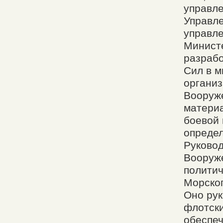
управле
Управле
управле
Министе
разрабо
Сил в м
организ
Вооруж
материа
боевой 
опреде
Руковод
Вооруж
политич
Морског
Оно рук
флотск
обеспеч