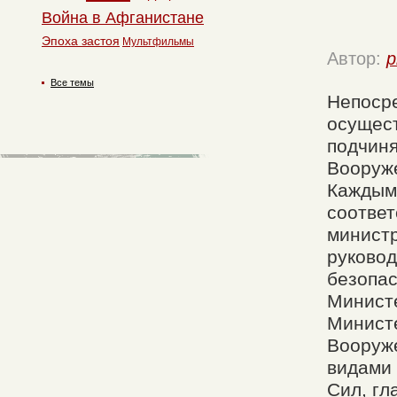
Война в Афганистане
Эпоха застоя
Мультфильмы
Автор:
p
Все темы
Непоср
осущес
подчин
Вооруже
Каждым
соотве
минист
руковод
безопа
Министе
Минист
Вооруж
видами
Сил, гл