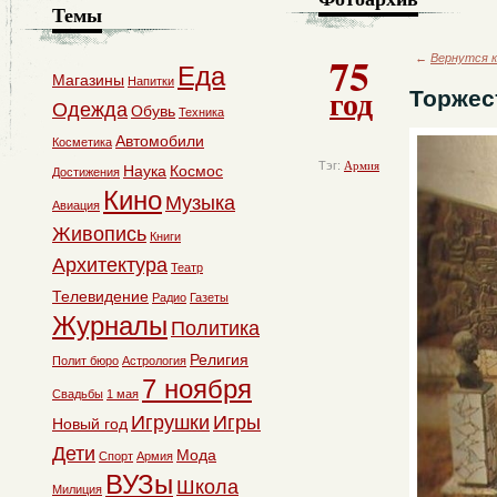
Темы
75
←
Вернутся к
Еда
Магазины
Напитки
год
Торжес
Одежда
Обувь
Техника
Автомобили
Косметика
Тэг:
Армия
Наука
Космос
Достижения
Кино
Музыка
Авиация
Живопись
Книги
Архитектура
Театр
Телевидение
Радио
Газеты
Журналы
Политика
Религия
Полит бюро
Астрология
7 ноября
Свадьбы
1 мая
Игрушки
Игры
Новый год
Дети
Мода
Спорт
Армия
ВУЗы
Школа
Милиция