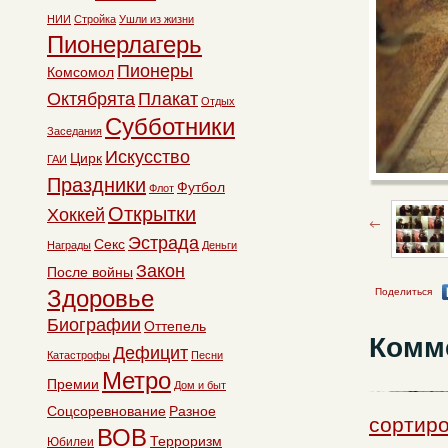
НИИ
Стройка
Ушли из жизни
Пионерлагерь
Пионеры
Комсомол
Октябрята
Плакат
Отдых
Субботники
Заседания
Искусство
Цирк
ГАИ
Праздники
Футбол
Флот
Открытки
Хоккей
Эстрада
Секс
Награды
Деньги
Закон
После войны
Здоровье
Поделиться
Биографии
Оттепель
Комм
Дефицит
Катастрофы
Песни
Метро
Премии
Дом и быт
Соцсоревнование
Разное
сортиро
ВОВ
Терроризм
Юбилеи