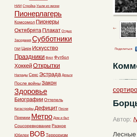
НИИ
Стройка
Ушли из жизни
Пионерлагерь
Пионеры
Комсомол
Октябрята
Плакат
Отдых
Субботники
Заседания
Искусство
Цирк
ГАИ
Поделиться
Праздники
Футбол
Флот
Комм
Открытки
Хоккей
Эстрада
Секс
Награды
Деньги
Закон
После войны
сортиро
Здоровье
Биографии
Оттепель
Борц
Дефицит
Катастрофы
Песни
Метро
Премии
Дом и быт
Автор:
N
Соцсоревнование
Разное
ВОВ
Лесные 
Терроризм
Юбилеи