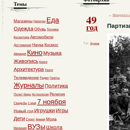
Темы
49
←
Вернутся к
Еда
Магазины
Напитки
год
Партиз
Одежда
Обувь
Техника
Автомобили
Косметика
Тэг:
Армия
Наука
Космос
Достижения
Кино
Музыка
Авиация
Живопись
Книги
Архитектура
Театр
Телевидение
Радио
Газеты
Журналы
Политика
Религия
Полит бюро
Астрология
7 ноября
Свадьбы
1 мая
Игрушки
Игры
Новый год
Дети
Мода
Спорт
Армия
ВУЗы
Школа
Милиция