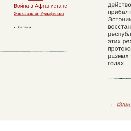
действо
Война в Афганистане
прибалт
Эпоха застоя
Мультфильмы
Эстонии
восстан
Все темы
республ
этих ре
протоко
размах 
годах.
←
Верн