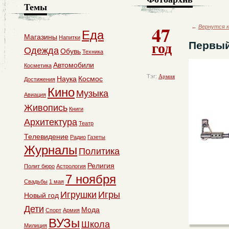
Темы
47
←
Вернутся к
Еда
Магазины
Напитки
год
Первый
Одежда
Обувь
Техника
Автомобили
Косметика
Тэг:
Армия
Наука
Космос
Достижения
Кино
Музыка
Авиация
Живопись
Книги
Архитектура
Театр
Телевидение
Радио
Газеты
Журналы
Политика
Религия
Полит бюро
Астрология
7 ноября
Свадьбы
1 мая
Игрушки
Игры
Новый год
Дети
Мода
Спорт
Армия
ВУЗы
Школа
Милиция