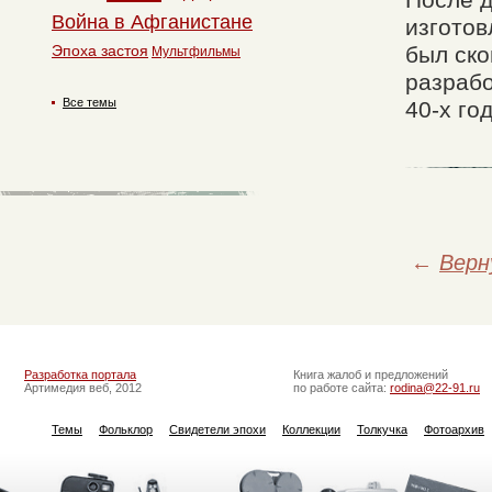
Война в Афганистане
изготов
был ско
Эпоха застоя
Мультфильмы
разраб
Все темы
40-х го
←
Верн
Разработка портала
Книга жалоб и предложений
Артимедия веб, 2012
по работе сайта:
rodina@22-91.ru
Темы
Фольклор
Свидетели эпохи
Коллекции
Толкучка
Фотоархив