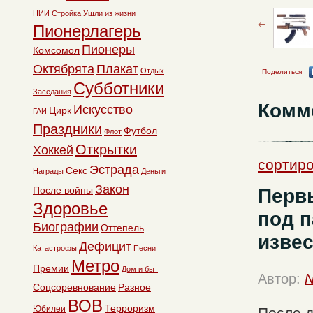
НИИ
Стройка
Ушли из жизни
Пионерлагерь
Пионеры
Комсомол
Октябрята
Плакат
Отдых
Поделиться
Субботники
Заседания
Комм
Искусство
Цирк
ГАИ
Праздники
Футбол
Флот
Открытки
Хоккей
сортиро
Эстрада
Секс
Награды
Деньги
Закон
Перв
После войны
Здоровье
под п
Биографии
Оттепель
извес
Дефицит
Катастрофы
Песни
Метро
Премии
Дом и быт
Автор:
N
Соцсоревнование
Разное
ВОВ
Терроризм
Юбилеи
После д