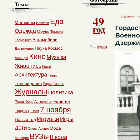
Темы
49
←
Вернутся к
Еда
Магазины
Напитки
год
Гордос
Одежда
Обувь
Техника
Военно
Автомобили
Косметика
Дзержи
Тэг:
Армия
Наука
Космос
Достижения
Кино
Музыка
Авиация
Живопись
Книги
Архитектура
Театр
Телевидение
Радио
Газеты
Журналы
Политика
Религия
Полит бюро
Астрология
7 ноября
Свадьбы
1 мая
Игрушки
Игры
Новый год
Дети
Мода
Спорт
Армия
ВУЗы
Школа
Милиция