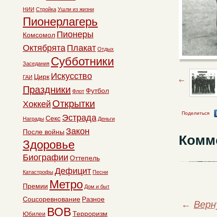
НИИ
Стройка
Ушли из жизни
Пионерлагерь
Пионеры
Комсомол
Октябрята
Плакат
Отдых
Субботники
Заседания
Искусство
Цирк
ГАИ
Праздники
Футбол
Флот
Открытки
Хоккей
Поделиться
Эстрада
Секс
Награды
Деньги
Закон
После войны
Комм
Здоровье
Биографии
Оттепель
Дефицит
Катастрофы
Песни
Метро
Премии
Дом и быт
Соцсоревнование
Разное
←
Верн
ВОВ
Терроризм
Юбилеи