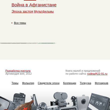
Война в Афганистане
Эпоха застоя
Мультфильмы
Все темы
Разработка портала
Книга жалоб и предложений
Артимедия веб, 2012
по работе сайта:
rodina@22-91.ru
Темы
Фольклор
Свидетели эпохи
Коллекции
Толкучка
Фотоархив