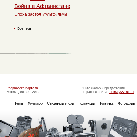
Война в Афганистане
Эпоха застоя
Мультфильмы
Все темы
Разработка портала
Книга жалоб и предложений
Артимедия веб, 2012
по работе сайта:
rodina@22-91.ru
Темы
Фольклор
Свидетели эпохи
Коллекции
Толкучка
Фотоархив