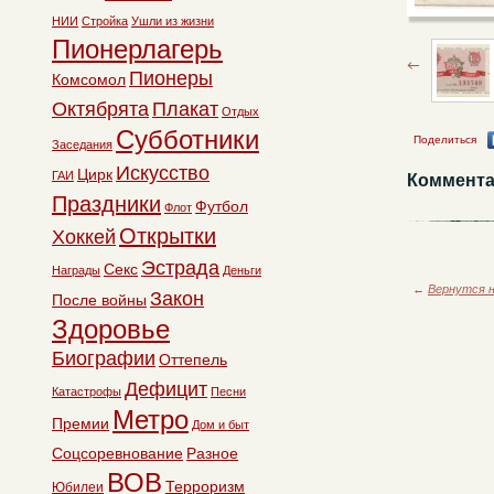
НИИ
Стройка
Ушли из жизни
Пионерлагерь
Пионеры
Комсомол
Октябрята
Плакат
Отдых
Субботники
Поделиться
Заседания
Искусство
Цирк
ГАИ
Коммента
Праздники
Футбол
Флот
Открытки
Хоккей
Эстрада
Секс
Награды
Деньги
←
Вернутся н
Закон
После войны
Здоровье
Биографии
Оттепель
Дефицит
Катастрофы
Песни
Метро
Премии
Дом и быт
Соцсоревнование
Разное
ВОВ
Терроризм
Юбилеи