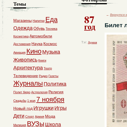
Темы
87
←
Вернутся к
Еда
Магазины
Напитки
год
Билет 
Одежда
Обувь
Техника
Автомобили
Косметика
Тэг:
Армия
Наука
Космос
Достижения
Кино
Музыка
Авиация
Живопись
Книги
Архитектура
Театр
Телевидение
Радио
Газеты
Журналы
Политика
Религия
Полит бюро
Астрология
7 ноября
Свадьбы
1 мая
Игрушки
Игры
Новый год
Дети
Мода
Спорт
Армия
ВУЗы
Школа
Милиция