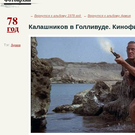
78
←
Вернутся к альбому 1978 год
←
Вернутся к альбому Армия
год
Калашников в Голливуде. Киноф
Тэг:
Армия