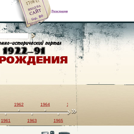
Регистрация
1962
1964
1966
1968
1970
1961
1963
1965
1967
1969