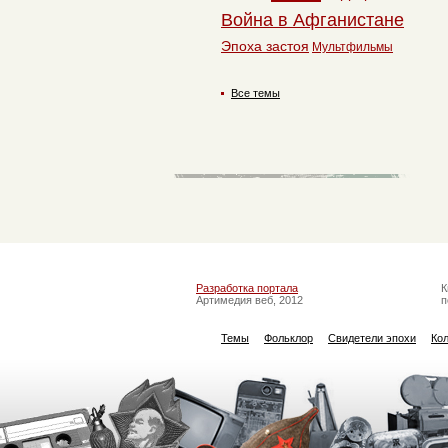
Война в Афганистане
Эпоха застоя
Мультфильмы
Все темы
Разработка портала
К
Артимедия веб, 2012
п
Темы
Фольклор
Свидетели эпохи
Ко