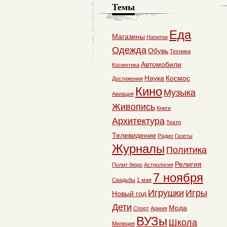
Темы
Еда
Магазины
Напитки
Одежда
Обувь
Техника
Автомобили
Косметика
Наука
Космос
Достижения
Кино
Музыка
Авиация
Живопись
Книги
Архитектура
Театр
Телевидение
Радио
Газеты
Журналы
Политика
Религия
Полит бюро
Астрология
7 ноября
Свадьбы
1 мая
Игрушки
Игры
Новый год
Дети
Мода
Спорт
Армия
ВУЗы
Школа
Милиция