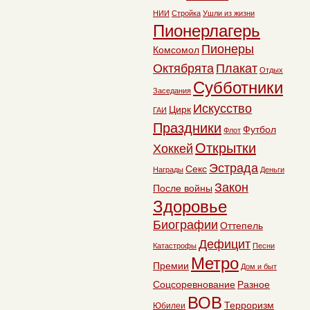
НИИ
Стройка
Ушли из жизни
Пионерлагерь
Пионеры
Комсомол
Октябрята
Плакат
Отдых
Субботники
Заседания
Искусство
Цирк
ГАИ
Праздники
Футбол
Флот
Открытки
Хоккей
Эстрада
Секс
Награды
Деньги
Закон
После войны
Здоровье
Биографии
Оттепель
Дефицит
Катастрофы
Песни
Метро
Премии
Дом и быт
Соцсоревнование
Разное
ВОВ
Терроризм
Юбилеи