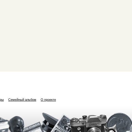
ары
Семейный альбом
О проекте