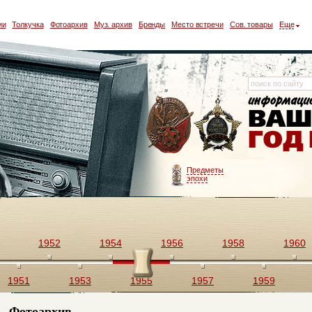
ии
Толкучка
Фотоархив
Муз. архив
Бренды
Место встречи
Сов. товары
Еще
Предметы
эпохи
1952
1954
1956
1958
1960
1951
1953
1955
1957
1959
Фотоархив