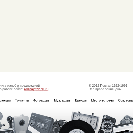
нига жалоб и предложений
© 2012 Портал 1922-1991.
о работе сайта:
rodina@22-91.ru
Все права защищены.
ллекции
Толкучка
Фотоархив
Муз. архив
Бренды
Место встречи
Сов. тов