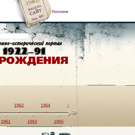
Регистрация
1962
1964
1966
1968
1970
1961
1963
1965
1967
1969