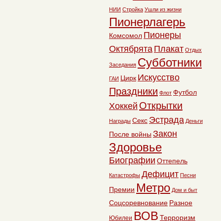
НИИ
Стройка
Ушли из жизни
Пионерлагерь
Пионеры
Комсомол
Октябрята
Плакат
Отдых
Субботники
Заседания
Искусство
Цирк
ГАИ
Праздники
Футбол
Флот
Открытки
Хоккей
Эстрада
Секс
Награды
Деньги
Закон
После войны
Здоровье
Биографии
Оттепель
Дефицит
Катастрофы
Песни
Метро
Премии
Дом и быт
Соцсоревнование
Разное
ВОВ
Терроризм
Юбилеи