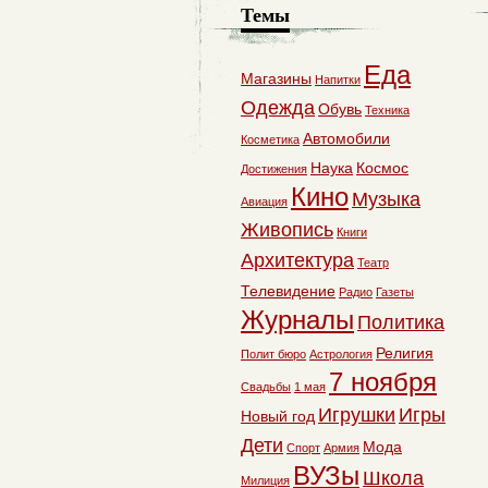
Темы
Еда
Магазины
Напитки
Одежда
Обувь
Техника
Автомобили
Косметика
Наука
Космос
Достижения
Кино
Музыка
Авиация
Живопись
Книги
Архитектура
Театр
Телевидение
Радио
Газеты
Журналы
Политика
Религия
Полит бюро
Астрология
7 ноября
Свадьбы
1 мая
Игрушки
Игры
Новый год
Дети
Мода
Спорт
Армия
ВУЗы
Школа
Милиция