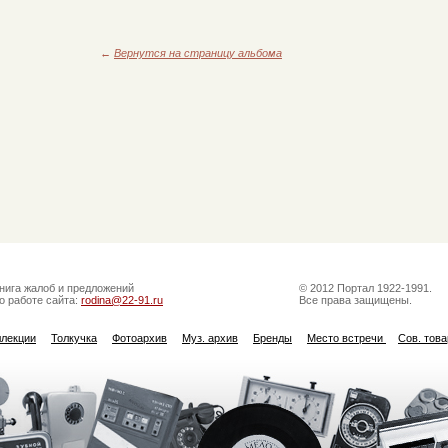
←
Вернутся на страницу альбома
нига жалоб и предложений
© 2012 Портал 1922-1991.
о работе сайта:
rodina@22-91.ru
Все права защищены.
ллекции
Толкучка
Фотоархив
Муз. архив
Бренды
Место встречи
Сов. тов