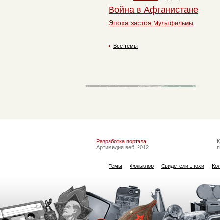
Война в Афганистане
Эпоха застоя
Мультфильмы
Все темы
Разработка портала
К
Артимедия веб, 2012
п
Темы
Фольклор
Свидетели эпохи
Ко