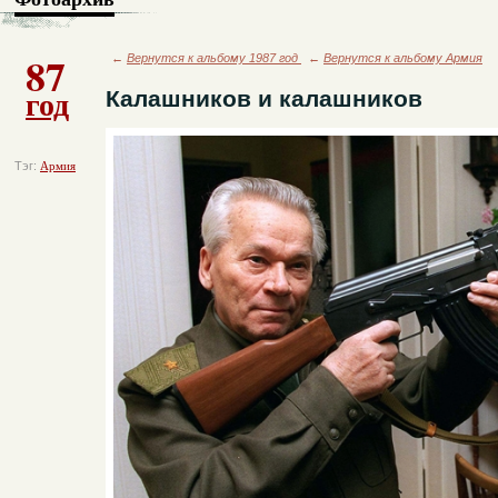
87
←
Вернутся к альбому 1987 год
←
Вернутся к альбому Армия
год
Калашников и калашников
Тэг:
Армия