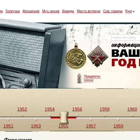
ии
Толкучка
Фотоархив
Муз. архив
Бренды
Место встречи
Сов. товары
Еще
Предметы
эпохи
1952
1954
1956
1958
1960
1951
1953
1955
1957
1959
Фотоархив