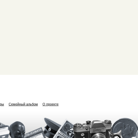
ары
Семейный альбом
О проекте