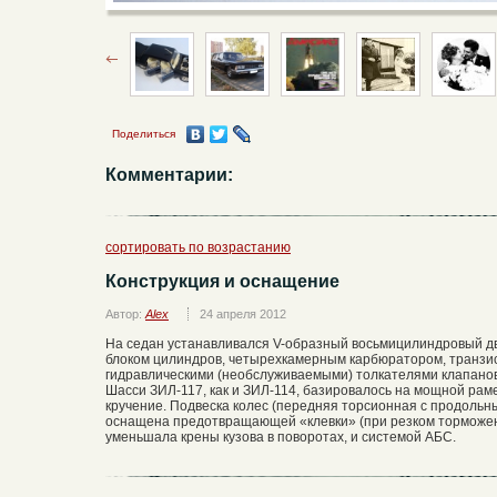
Поделиться
Комментарии:
сортировать по возрастанию
Конструкция и оснащение
Автор:
Alex
24 апреля 2012
На седан устанавливался V-образный восьмицилиндровый д
блоком цилиндров, четырехкамерным карбюратором, транзи
гидравлическими (необслуживаемыми) толкателями клапанов.
Шасси ЗИЛ-117, как и ЗИЛ-114, базировалось на мощной рам
кручение. Подвеска колес (передняя торсионная с продоль
оснащена предотвращающей «клевки» (при резком торможени
уменьшала крены кузова в поворотах, и системой АБС.