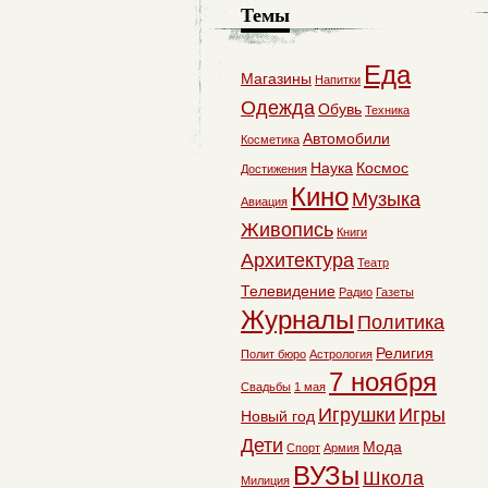
Темы
Еда
Магазины
Напитки
Одежда
Обувь
Техника
Автомобили
Косметика
Наука
Космос
Достижения
Кино
Музыка
Авиация
Живопись
Книги
Архитектура
Театр
Телевидение
Радио
Газеты
Журналы
Политика
Религия
Полит бюро
Астрология
7 ноября
Свадьбы
1 мая
Игрушки
Игры
Новый год
Дети
Мода
Спорт
Армия
ВУЗы
Школа
Милиция