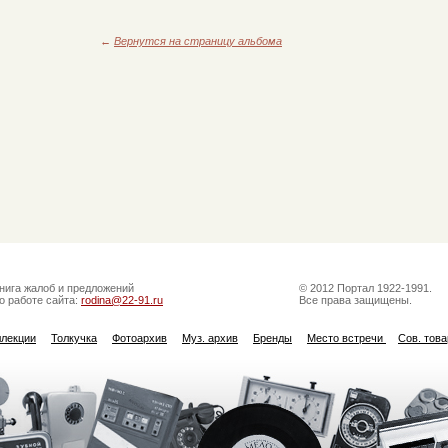
←
Вернутся на страницу альбома
нига жалоб и предложений
© 2012 Портал 1922-1991.
о работе сайта:
rodina@22-91.ru
Все права защищены.
ллекции
Толкучка
Фотоархив
Муз. архив
Бренды
Место встречи
Сов. тов