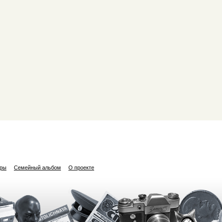
ары
Семейный альбом
О проекте