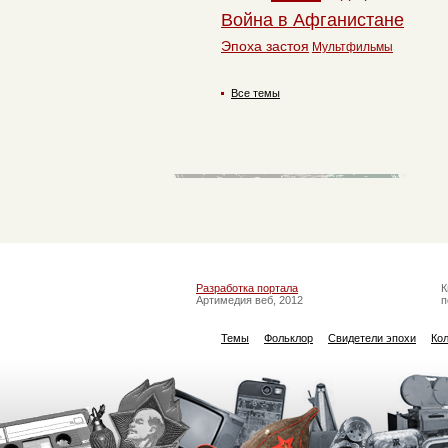
Война в Афганистане
Эпоха застоя
Мультфильмы
Все темы
Разработка портала
К
Артимедия веб, 2012
п
Темы
Фольклор
Свидетели эпохи
Ко