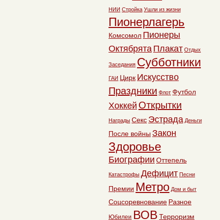
НИИ
Стройка
Ушли из жизни
Пионерлагерь
Пионеры
Комсомол
Октябрята
Плакат
Отдых
Субботники
Заседания
Искусство
Цирк
ГАИ
Праздники
Футбол
Флот
Открытки
Хоккей
Эстрада
Секс
Награды
Деньги
Закон
После войны
Здоровье
Биографии
Оттепель
Дефицит
Катастрофы
Песни
Метро
Премии
Дом и быт
Соцсоревнование
Разное
ВОВ
Терроризм
Юбилеи