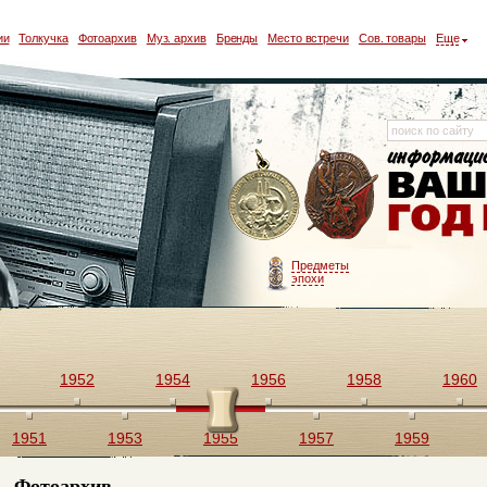
ии
Толкучка
Фотоархив
Муз. архив
Бренды
Место встречи
Сов. товары
Еще
Предметы
эпохи
1952
1954
1956
1958
1960
1951
1953
1955
1957
1959
Фотоархив