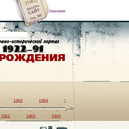
Регистрация
1962
1964
1966
1968
1970
1961
1963
1965
1967
1969