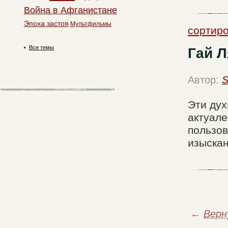
Война в Афганистане
Эпоха застоя
Мультфильмы
сортиро
Все темы
Гай Л
Автор:
S
Эти дух
актуале
пользо
изыскан
←
Верн