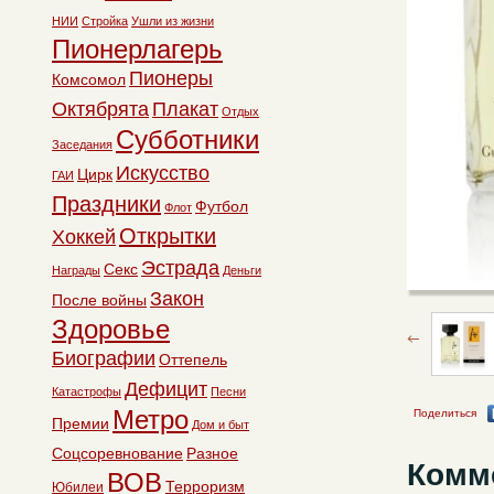
НИИ
Стройка
Ушли из жизни
Пионерлагерь
Пионеры
Комсомол
Октябрята
Плакат
Отдых
Субботники
Заседания
Искусство
Цирк
ГАИ
Праздники
Футбол
Флот
Открытки
Хоккей
Эстрада
Секс
Награды
Деньги
Закон
После войны
Здоровье
Биографии
Оттепель
Дефицит
Катастрофы
Песни
Метро
Поделиться
Премии
Дом и быт
Соцсоревнование
Разное
Комм
ВОВ
Терроризм
Юбилеи