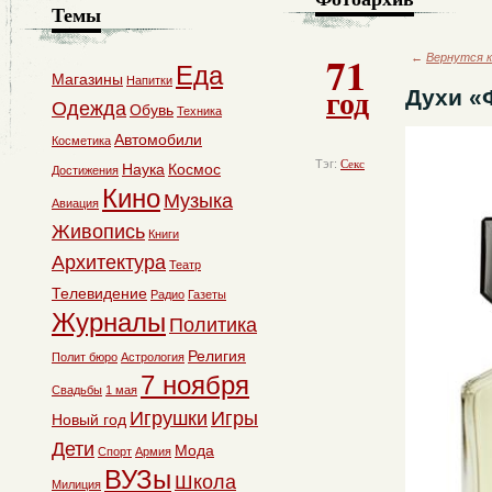
Темы
71
←
Вернутся к
Еда
Магазины
Напитки
год
Духи «
Одежда
Обувь
Техника
Автомобили
Косметика
Тэг:
Секс
Наука
Космос
Достижения
Кино
Музыка
Авиация
Живопись
Книги
Архитектура
Театр
Телевидение
Радио
Газеты
Журналы
Политика
Религия
Полит бюро
Астрология
7 ноября
Свадьбы
1 мая
Игрушки
Игры
Новый год
Дети
Мода
Спорт
Армия
ВУЗы
Школа
Милиция