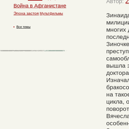
Автор:
Z
Война в Афганистане
Эпоха застоя
Мультфильмы
Зинаида
милиции
Все темы
многих 
послед
Зиночке
преступ
самообл
вышла з
доктора
Изнача
бракосо
на тако
цикла, 
поворот
Вячесла
особенн