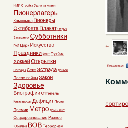
НИИ
Стройка
Ушли из жизни
Пионерлагерь
Пионеры
Комсомол
Октябрята
Плакат
Отдых
Субботники
Заседания
Искусство
Цирк
ГАИ
Праздники
Футбол
Флот
Открытки
Хоккей
Поделиться
Эстрада
Секс
Награды
Деньги
Закон
После войны
Комм
Здоровье
Биографии
Оттепель
Дефицит
Катастрофы
Песни
сортиро
Метро
Премии
Дом и быт
Соцсоревнование
Разное
ВОВ
Терроризм
Юбилеи