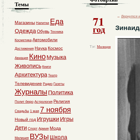
Темы
71
←
Вернутся к
Еда
Магазины
Напитки
год
Зинаид
Одежда
Обувь
Техника
Автомобили
Косметика
Тэг:
Милиция
Наука
Космос
Достижения
Кино
Музыка
Авиация
Живопись
Книги
Архитектура
Театр
Телевидение
Радио
Газеты
Журналы
Политика
Религия
Полит бюро
Астрология
7 ноября
Свадьбы
1 мая
Игрушки
Игры
Новый год
Дети
Мода
Спорт
Армия
ВУЗы
Школа
Милиция