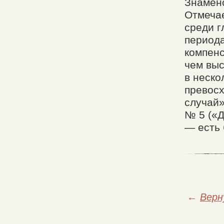
Знаменс
Отмечае
среди г
периода
компенс
чем выс
в неско
превосх
случай»
№ 5 («Д
— есть 
←
Верн