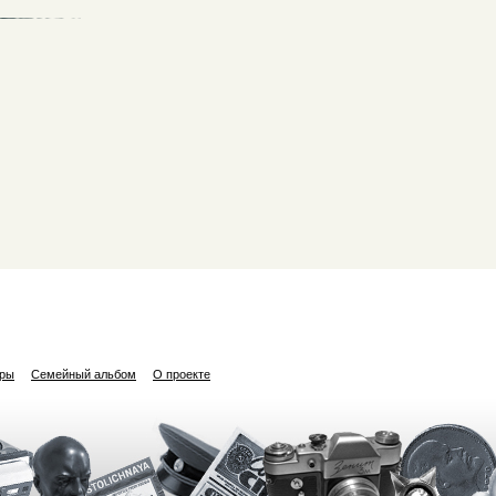
ары
Семейный альбом
О проекте