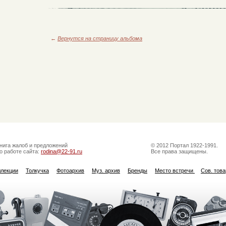
←
Вернутся на страницу альбома
нига жалоб и предложений
© 2012 Портал 1922-1991.
о работе сайта:
rodina@22-91.ru
Все права защищены.
ллекции
Толкучка
Фотоархив
Муз. архив
Бренды
Место встречи
Сов. тов