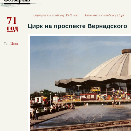
71
←
Вернутся к альбому 1971 год
←
Вернутся к альбому Цирк
год
Цирк на проспекте Вернадского
Тэг:
Цирк