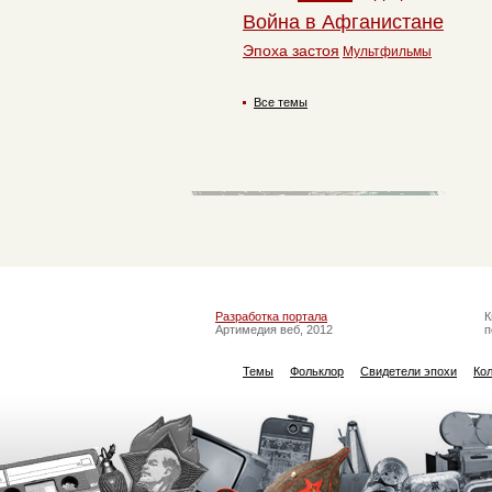
Война в Афганистане
Эпоха застоя
Мультфильмы
Все темы
Разработка портала
К
Артимедия веб, 2012
п
Темы
Фольклор
Свидетели эпохи
Ко