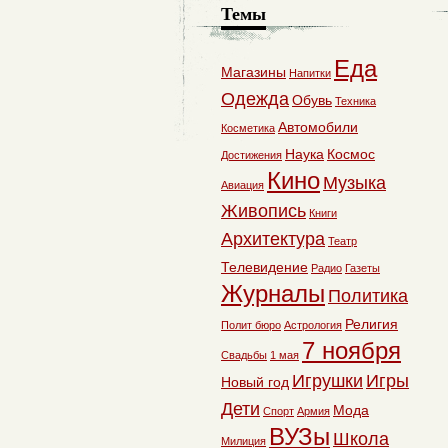
Темы
Еда
Магазины
Напитки
Одежда
Обувь
Техника
Автомобили
Косметика
Наука
Космос
Достижения
Кино
Музыка
Авиация
Живопись
Книги
Архитектура
Театр
Телевидение
Радио
Газеты
Журналы
Политика
Религия
Полит бюро
Астрология
7 ноября
Свадьбы
1 мая
Игрушки
Игры
Новый год
Дети
Мода
Спорт
Армия
ВУЗы
Школа
Милиция