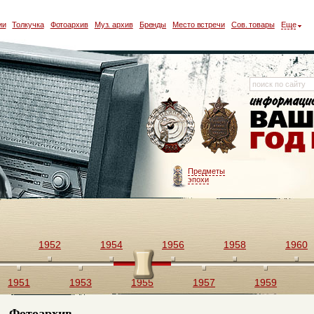
ии
Толкучка
Фотоархив
Муз. архив
Бренды
Место встречи
Сов. товары
Еще
Предметы
эпохи
1952
1954
1956
1958
1960
1951
1953
1955
1957
1959
Фотоархив