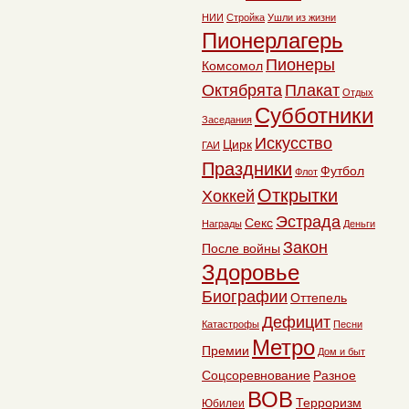
НИИ
Стройка
Ушли из жизни
Пионерлагерь
Пионеры
Комсомол
Октябрята
Плакат
Отдых
Субботники
Заседания
Искусство
Цирк
ГАИ
Праздники
Футбол
Флот
Открытки
Хоккей
Эстрада
Секс
Награды
Деньги
Закон
После войны
Здоровье
Биографии
Оттепель
Дефицит
Катастрофы
Песни
Метро
Премии
Дом и быт
Соцсоревнование
Разное
ВОВ
Терроризм
Юбилеи