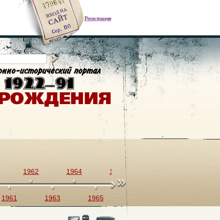
Регистрация
1962
1964
1966
1968
1970
1961
1963
1965
1967
1969