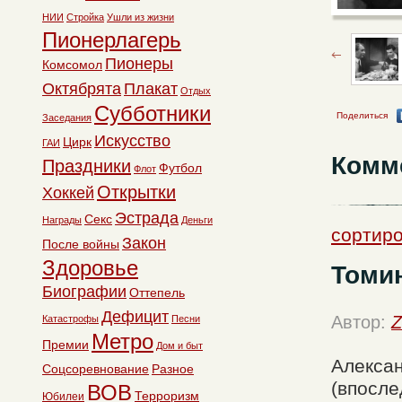
НИИ
Стройка
Ушли из жизни
Пионерлагерь
Пионеры
Комсомол
Октябрята
Плакат
Отдых
Субботники
Поделиться
Заседания
Искусство
Цирк
ГАИ
Комм
Праздники
Футбол
Флот
Открытки
Хоккей
Эстрада
Секс
Награды
Деньги
сортиро
Закон
После войны
Здоровье
Томи
Биографии
Оттепель
Дефицит
Автор:
Z
Катастрофы
Песни
Метро
Премии
Дом и быт
Алексан
Соцсоревнование
Разное
(впосле
ВОВ
Терроризм
Юбилеи