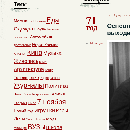
Темы
71
←
Вернутся к
Еда
Магазины
Напитки
год
Основн
Одежда
Обувь
Техника
выходи
Автомобили
Косметика
Тэг:
Милиция
Наука
Космос
Достижения
Кино
Музыка
Авиация
Живопись
Книги
Архитектура
Театр
Телевидение
Радио
Газеты
Журналы
Политика
Религия
Полит бюро
Астрология
7 ноября
Свадьбы
1 мая
Игрушки
Игры
Новый год
Дети
Мода
Спорт
Армия
ВУЗы
Школа
Милиция