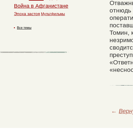
Отважны
Война в Афганистане
отнюдь 
Эпоха застоя
Мультфильмы
операти
поставщ
Все темы
Томин, 
незримо
сводитс
преступ
«Ответн
«неснос
←
Верн