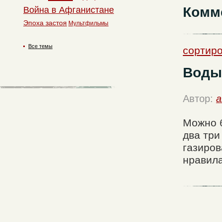
Комм
Война в Афганистане
Эпоха застоя
Мультфильмы
Все темы
сортиро
Воды
Автор:
a
Можно б
два три
газиров
нравила