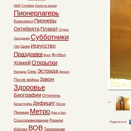
НИИ
Стройка
Ушли из жизни
Пионерлагерь
Пионеры
Комсомол
Октябрята
Плакат
Отдых
Субботники
Заседания
Искусство
Цирк
ГАИ
Праздники
Футбол
Флот
Открытки
Хоккей
Эстрада
Секс
Награды
Деньги
Закон
После войны
Здоровье
Биографии
Оттепель
Дефицит
Катастрофы
Песни
Метро
Премии
Дом и быт
Соцсоревнование
Разное
Поделиться
ВОВ
Терроризм
Юбилеи