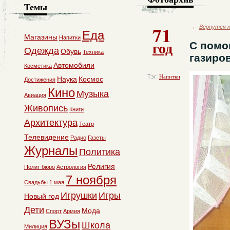
Темы
71
←
Вернутся к
Еда
Магазины
Напитки
год
С помо
Одежда
Обувь
Техника
газиро
Автомобили
Косметика
Тэг:
Напитки
Наука
Космос
Достижения
Кино
Музыка
Авиация
Живопись
Книги
Архитектура
Театр
Телевидение
Радио
Газеты
Журналы
Политика
Религия
Полит бюро
Астрология
7 ноября
Свадьбы
1 мая
Игрушки
Игры
Новый год
Дети
Мода
Спорт
Армия
ВУЗы
Школа
Милиция