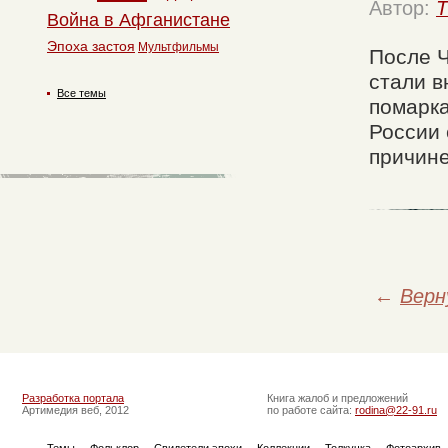
Автор:
T
Война в Афганистане
Эпоха застоя
Мультфильмы
После 
стали в
Все темы
помарка
России 
причине
←
Верн
Разработка портала
Книга жалоб и предложений
Артимедия веб, 2012
по работе сайта:
rodina@22-91.ru
Темы
Фольклор
Свидетели эпохи
Коллекции
Толкучка
Фотоархив