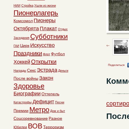
НИИ
Стройка
Ушли из жизни
Пионерлагерь
Пионеры
Комсомол
Октябрята
Плакат
Отдых
Субботники
Заседания
Искусство
Цирк
ГАИ
Праздники
Футбол
Флот
Открытки
Хоккей
Поделиться
Эстрада
Секс
Награды
Деньги
Закон
После войны
Комм
Здоровье
Биографии
Оттепель
Дефицит
сортиро
Катастрофы
Песни
Метро
Премии
Дом и быт
Посл
Соцсоревнование
Разное
ВОВ
Терроризм
Юбилеи