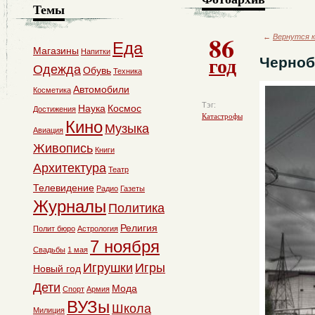
Темы
86
←
Вернутся к
Еда
Магазины
Напитки
год
Черноб
Одежда
Обувь
Техника
Автомобили
Косметика
Тэг:
Наука
Космос
Достижения
Катастрофы
Кино
Музыка
Авиация
Живопись
Книги
Архитектура
Театр
Телевидение
Радио
Газеты
Журналы
Политика
Религия
Полит бюро
Астрология
7 ноября
Свадьбы
1 мая
Игрушки
Игры
Новый год
Дети
Мода
Спорт
Армия
ВУЗы
Школа
Милиция