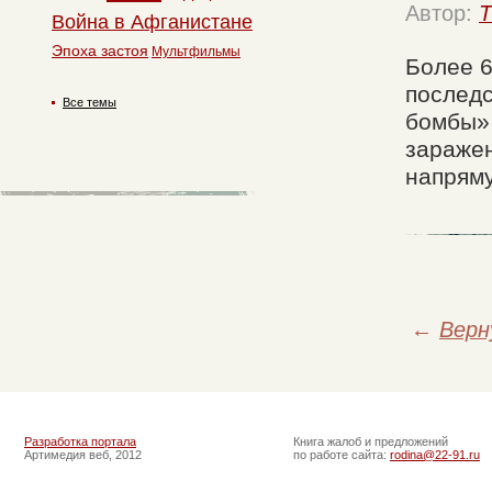
Автор:
T
Война в Афганистане
Эпоха застоя
Мультфильмы
Более 6
последс
Все темы
бомбы»
заражен
напряму
←
Верн
Разработка портала
Книга жалоб и предложений
Артимедия веб, 2012
по работе сайта:
rodina@22-91.ru