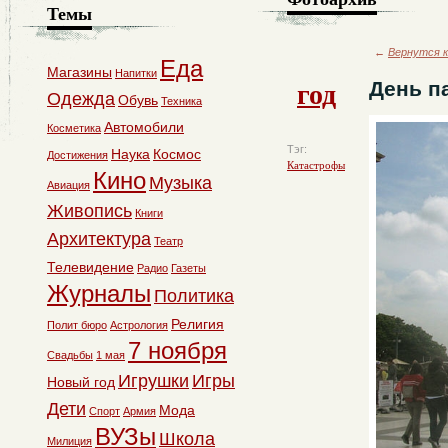
Темы
←
Вернутся к
Еда
Магазины
Напитки
год
День п
Одежда
Обувь
Техника
Автомобили
Косметика
Тэг:
Наука
Космос
Достижения
Катастрофы
Кино
Музыка
Авиация
Живопись
Книги
Архитектура
Театр
Телевидение
Радио
Газеты
Журналы
Политика
Религия
Полит бюро
Астрология
7 ноября
Свадьбы
1 мая
Игрушки
Игры
Новый год
Дети
Мода
Спорт
Армия
ВУЗы
Школа
Милиция