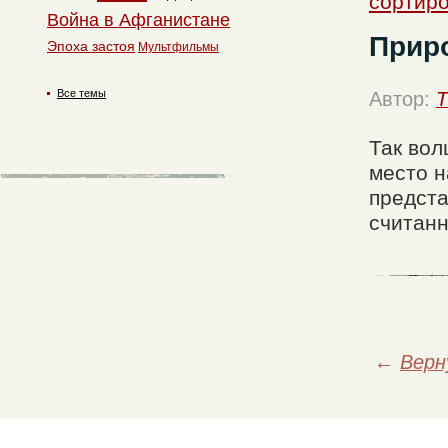
сортиро
Война в Афганистане
Прир
Эпоха застоя
Мультфильмы
Все темы
Автор:
T
Так вол
место н
предста
считанн
←
Верн