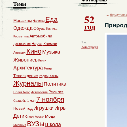
Темы
52
←
Вернутся к
Еда
Магазины
Напитки
год
Природ
Одежда
Обувь
Техника
Автомобили
Косметика
Тэг:
Наука
Космос
Достижения
Катастрофы
Кино
Музыка
Авиация
Живопись
Книги
Архитектура
Театр
Телевидение
Радио
Газеты
Журналы
Политика
Религия
Полит бюро
Астрология
7 ноября
Свадьбы
1 мая
Игрушки
Игры
Новый год
Дети
Мода
Спорт
Армия
ВУЗы
Школа
Милиция