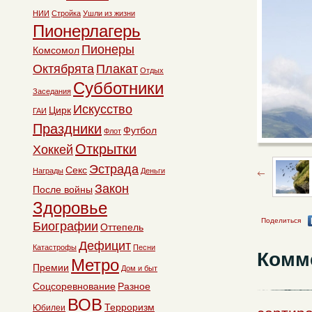
НИИ
Стройка
Ушли из жизни
Пионерлагерь
Пионеры
Комсомол
Октябрята
Плакат
Отдых
Субботники
Заседания
Искусство
Цирк
ГАИ
Праздники
Футбол
Флот
Открытки
Хоккей
Эстрада
Секс
Награды
Деньги
Закон
После войны
Здоровье
Поделиться
Биографии
Оттепель
Дефицит
Катастрофы
Песни
Комм
Метро
Премии
Дом и быт
Соцсоревнование
Разное
ВОВ
Терроризм
Юбилеи