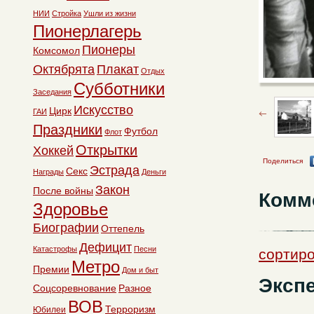
НИИ
Стройка
Ушли из жизни
Пионерлагерь
Пионеры
Комсомол
Октябрята
Плакат
Отдых
Субботники
Заседания
Искусство
Цирк
ГАИ
Праздники
Футбол
Флот
Открытки
Хоккей
Поделиться
Эстрада
Секс
Награды
Деньги
Закон
После войны
Комм
Здоровье
Биографии
Оттепель
Дефицит
Катастрофы
Песни
сортиро
Метро
Премии
Дом и быт
Эксп
Соцсоревнование
Разное
ВОВ
Терроризм
Юбилеи