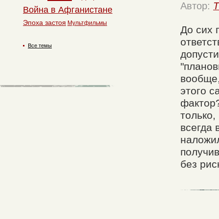
Автор:
T
Война в Афганистане
Эпоха застоя
Мультфильмы
До сих 
ответст
Все темы
допусти
"планов
вообще,
этого с
фактор?
только,
всегда 
наложил
получив
без рис