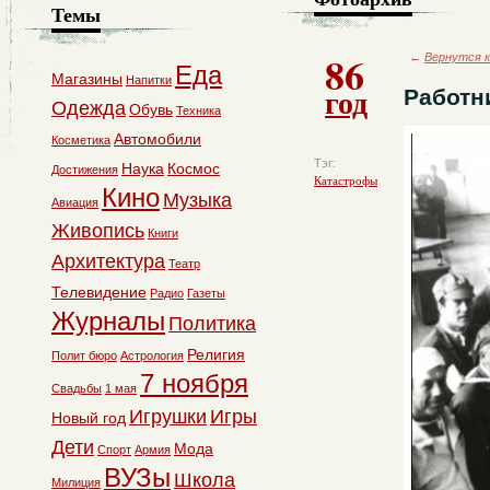
Темы
86
←
Вернутся к
Еда
Магазины
Напитки
год
Работн
Одежда
Обувь
Техника
Автомобили
Косметика
Тэг:
Наука
Космос
Достижения
Катастрофы
Кино
Музыка
Авиация
Живопись
Книги
Архитектура
Театр
Телевидение
Радио
Газеты
Журналы
Политика
Религия
Полит бюро
Астрология
7 ноября
Свадьбы
1 мая
Игрушки
Игры
Новый год
Дети
Мода
Спорт
Армия
ВУЗы
Школа
Милиция