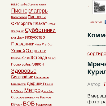
НИИ
Стройка
Ушли из жизни
Пионерлагерь
Пионеры
Комсомол
Поделиться
Октябрята
Плакат
Отдых
Субботники
Заседания
Комм
Искусство
Цирк
ГАИ
Праздники
Футбол
Флот
Открытки
Хоккей
сортиро
Эстрада
Секс
Награды
Деньги
Мрач
Закон
После войны
Здоровье
Курил
Биографии
Оттепель
Дефицит
Автор:
T
Катастрофы
Песни
Метро
Премии
Дом и быт
Вмерзша
Соцсоревнование
Разное
фотогра
ВОВ
Терроризм
Юбилеи