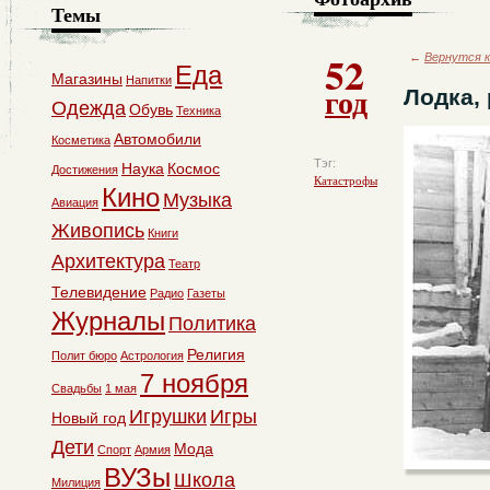
Темы
52
←
Вернутся к
Еда
Магазины
Напитки
год
Лодка,
Одежда
Обувь
Техника
Автомобили
Косметика
Тэг:
Наука
Космос
Достижения
Катастрофы
Кино
Музыка
Авиация
Живопись
Книги
Архитектура
Театр
Телевидение
Радио
Газеты
Журналы
Политика
Религия
Полит бюро
Астрология
7 ноября
Свадьбы
1 мая
Игрушки
Игры
Новый год
Дети
Мода
Спорт
Армия
ВУЗы
Школа
Милиция