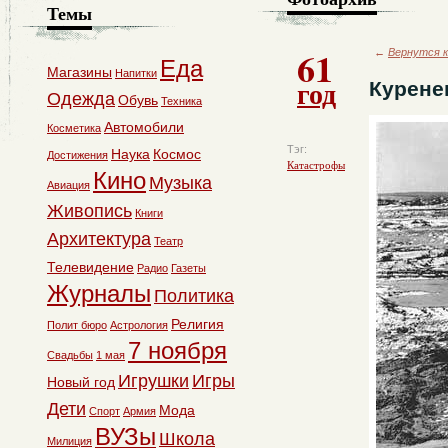
Темы
61
←
Вернутся к
Еда
Магазины
Напитки
год
Курене
Одежда
Обувь
Техника
Автомобили
Косметика
Тэг:
Наука
Космос
Достижения
Катастрофы
Кино
Музыка
Авиация
Живопись
Книги
Архитектура
Театр
Телевидение
Радио
Газеты
Журналы
Политика
Религия
Полит бюро
Астрология
7 ноября
Свадьбы
1 мая
Игрушки
Игры
Новый год
Дети
Мода
Спорт
Армия
ВУЗы
Школа
Милиция