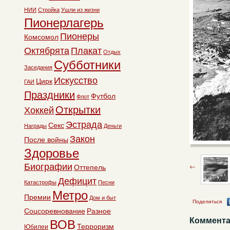
НИИ
Стройка
Ушли из жизни
Пионерлагерь
Пионеры
Комсомол
Октябрята
Плакат
Отдых
Субботники
Заседания
Искусство
Цирк
ГАИ
Праздники
Футбол
Флот
Открытки
Хоккей
Эстрада
Секс
Награды
Деньги
Закон
После войны
Здоровье
Биографии
Оттепель
Дефицит
Катастрофы
Песни
Метро
Премии
Дом и быт
Поделиться
Соцсоревнование
Разное
Коммента
ВОВ
Терроризм
Юбилеи