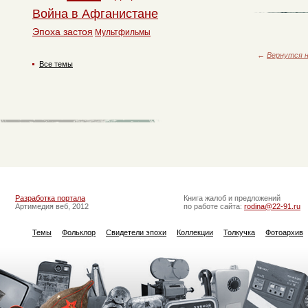
Война в Афганистане
Эпоха застоя
Мультфильмы
←
Вернутся н
Все темы
Разработка портала
Книга жалоб и предложений
Артимедия веб, 2012
по работе сайта:
rodina@22-91.ru
Темы
Фольклор
Свидетели эпохи
Коллекции
Толкучка
Фотоархив