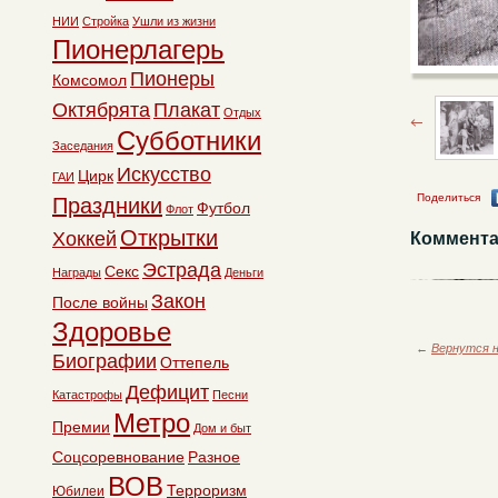
НИИ
Стройка
Ушли из жизни
Пионерлагерь
Пионеры
Комсомол
Октябрята
Плакат
Отдых
Субботники
Заседания
Искусство
Цирк
ГАИ
Поделиться
Праздники
Футбол
Флот
Открытки
Хоккей
Коммента
Эстрада
Секс
Награды
Деньги
Закон
После войны
Здоровье
←
Вернутся н
Биографии
Оттепель
Дефицит
Катастрофы
Песни
Метро
Премии
Дом и быт
Соцсоревнование
Разное
ВОВ
Терроризм
Юбилеи