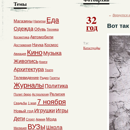
Темы
32
←
Вернутся к
Еда
Магазины
Напитки
год
Вот так
Одежда
Обувь
Техника
Автомобили
Косметика
Тэг:
Наука
Космос
Достижения
Катастрофы
Кино
Музыка
Авиация
Живопись
Книги
Архитектура
Театр
Телевидение
Радио
Газеты
Журналы
Политика
Религия
Полит бюро
Астрология
7 ноября
Свадьбы
1 мая
Игрушки
Игры
Новый год
Дети
Мода
Спорт
Армия
ВУЗы
Школа
Милиция