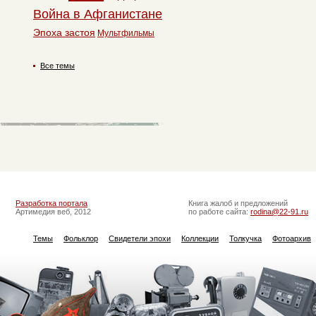
Война в Афганистане
Эпоха застоя
Мультфильмы
Все темы
Разработка портала
Книга жалоб и предложений
Артимедия веб, 2012
по работе сайта:
rodina@22-91.ru
Темы
Фольклор
Свидетели эпохи
Коллекции
Толкучка
Фотоархив