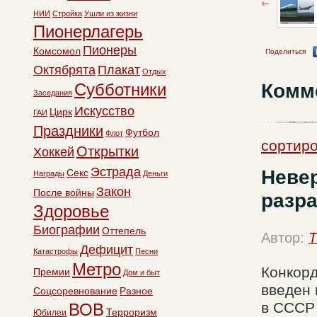
НИИ
Стройка
Ушли из жизни
Пионерлагерь
Пионеры
Комсомол
Поделиться
Октябрята
Плакат
Отдых
Комм
Субботники
Заседания
Искусство
Цирк
ГАИ
Праздники
Футбол
Флот
сортиро
Открытки
Хоккей
Эстрада
Неве
Секс
Награды
Деньги
Закон
После войны
разра
Здоровье
Биографии
Оттепель
Автор:
T
Дефицит
Катастрофы
Песни
Метро
Конкорд
Премии
Дом и быт
введен 
Соцсоревнование
Разное
в СССР 
ВОВ
Терроризм
Юбилеи