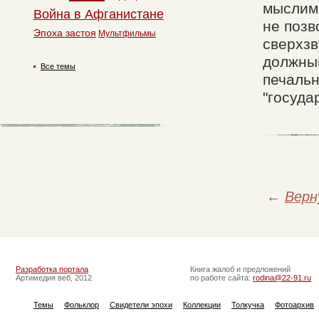
мыслим
Война в Афганистане
не позв
Эпоха застоя
Мультфильмы
сверхзв
должным
Все темы
печальн
"госуда
←
Верн
Разработка портала
Книга жалоб и предложений
Артимедия веб, 2012
по работе сайта:
rodina@22-91.ru
Темы
Фольклор
Свидетели эпохи
Коллекции
Толкучка
Фотоархив