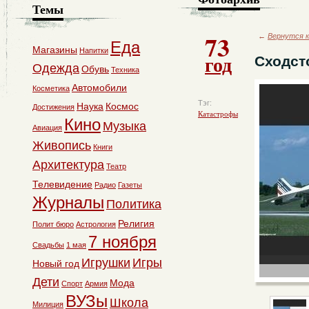
Темы
73
←
Вернутся к
Еда
Магазины
Напитки
год
Сходсто
Одежда
Обувь
Техника
Автомобили
Косметика
Тэг:
Наука
Космос
Достижения
Катастрофы
Кино
Музыка
Авиация
Живопись
Книги
Архитектура
Театр
Телевидение
Радио
Газеты
Журналы
Политика
Религия
Полит бюро
Астрология
7 ноября
Свадьбы
1 мая
Игрушки
Игры
Новый год
Дети
Мода
Спорт
Армия
ВУЗы
Школа
Милиция