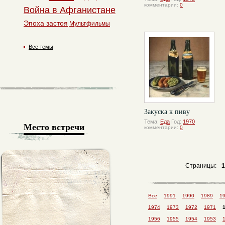
комментарии:
0
Война в Афганистане
Эпоха застоя
Мультфильмы
Все темы
Закуска к пиву
Тема:
Еда
Год:
1970
Место встречи
комментарии:
0
Страницы:
1
Все
1991
1990
1989
1
1974
1973
1972
1971
1956
1955
1954
1953