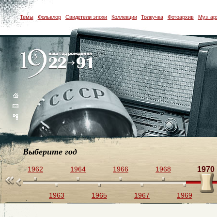
Темы
Фольклор
Свидетели эпохи
Коллекции
Толкучка
Фотоархив
Муз. ар
Выберите год
0
1962
1964
1966
1968
1970
1961
1963
1965
1967
1969