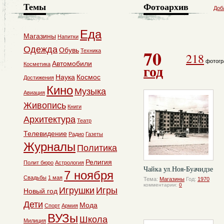
Темы
Фотоархив
Доб
Еда
Магазины
Напитки
Одежда
70
Обувь
Техника
218
фотогр
Автомобили
Косметика
год
Наука
Космос
Достижения
Кино
Музыка
Авиация
Живопись
Книги
Архитектура
Театр
Телевидение
Радио
Газеты
Журналы
Политика
Религия
Полит бюро
Астрология
Чайка ул.Ноя-Буачидзе
7 ноября
Свадьбы
1 мая
Тема:
Магазины
Год:
1970
комментарии:
0
Игрушки
Игры
Новый год
Дети
Мода
Спорт
Армия
ВУЗы
Школа
Милиция