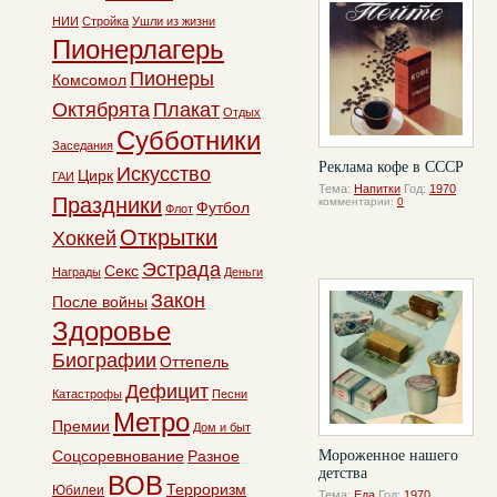
НИИ
Стройка
Ушли из жизни
Пионерлагерь
Пионеры
Комсомол
Октябрята
Плакат
Отдых
Субботники
Заседания
Реклама кофе в СССР
Искусство
Цирк
ГАИ
Тема:
Напитки
Год:
1970
Праздники
комментарии:
0
Футбол
Флот
Открытки
Хоккей
Эстрада
Секс
Награды
Деньги
Закон
После войны
Здоровье
Биографии
Оттепель
Дефицит
Катастрофы
Песни
Метро
Премии
Дом и быт
Соцсоревнование
Разное
Мороженное нашего
детства
ВОВ
Терроризм
Юбилеи
Тема:
Еда
Год:
1970