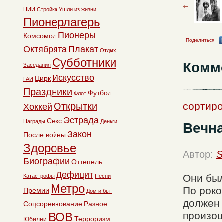
НИИ
Стройка
Ушли из жизни
Пионерлагерь
Пионеры
Комсомол
Поделиться
Октябрята
Плакат
Отдых
Субботники
Комм
Заседания
Искусство
Цирк
ГАИ
Праздники
Футбол
Флот
сортир
Открытки
Хоккей
Эстрада
Секс
Награды
Деньги
Вечна
Закон
После войны
Здоровье
Автор:
S
Биографии
Оттепель
Дефицит
Они был
Катастрофы
Песни
Метро
По роко
Премии
Дом и быт
должен 
Соцсоревнование
Разное
произош
ВОВ
Терроризм
Юбилеи