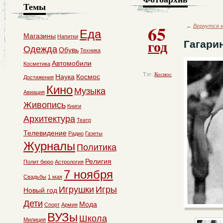
Темы
65
←
Вернутся к
Еда
Магазины
Напитки
год
Гагари
Одежда
Обувь
Техника
Автомобили
Косметика
Тэг:
Космос
Наука
Космос
Достижения
Кино
Музыка
Авиация
Живопись
Книги
Архитектура
Театр
Телевидение
Радио
Газеты
Журналы
Политика
Религия
Полит бюро
Астрология
7 ноября
Свадьбы
1 мая
Игрушки
Игры
Новый год
Дети
Мода
Спорт
Армия
ВУЗы
Школа
Милиция