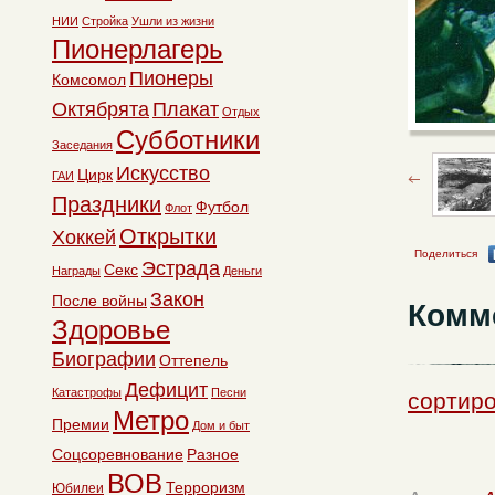
НИИ
Стройка
Ушли из жизни
Пионерлагерь
Пионеры
Комсомол
Октябрята
Плакат
Отдых
Субботники
Заседания
Искусство
Цирк
ГАИ
Праздники
Футбол
Флот
Открытки
Хоккей
Поделиться
Эстрада
Секс
Награды
Деньги
Закон
После войны
Комм
Здоровье
Биографии
Оттепель
Дефицит
Катастрофы
Песни
сортиро
Метро
Премии
Дом и быт
Соцсоревнование
Разное
ВОВ
Терроризм
Юбилеи