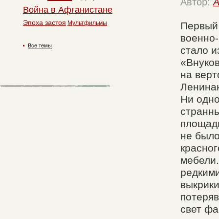
Автор:
A
Война в Афганистане
Эпоха застоя
Мультфильмы
Первый
военно-
Все темы
стало и
«Внуков
на верт
Ленинак
Ни одно
странны
площади
не было
красног
мебели.
редкими
выкрики
потеряв
свет ф