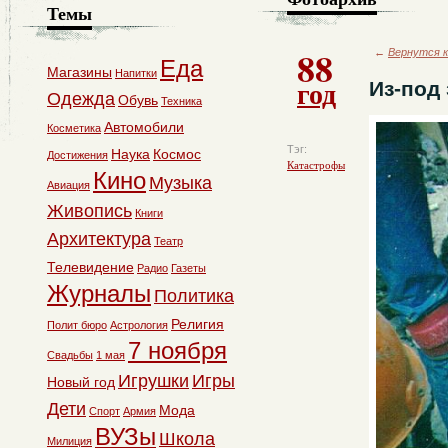
Темы
88
←
Вернутся к
Еда
Магазины
Напитки
год
Из-под
Одежда
Обувь
Техника
Автомобили
Косметика
Тэг:
Наука
Космос
Достижения
Катастрофы
Кино
Музыка
Авиация
Живопись
Книги
Архитектура
Театр
Телевидение
Радио
Газеты
Журналы
Политика
Религия
Полит бюро
Астрология
7 ноября
Свадьбы
1 мая
Игрушки
Игры
Новый год
Дети
Мода
Спорт
Армия
ВУЗы
Школа
Милиция