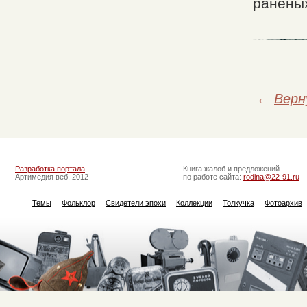
ранены
←
Верн
Разработка портала
Книга жалоб и предложений
Артимедия веб, 2012
по работе сайта:
rodina@22-91.ru
Темы
Фольклор
Свидетели эпохи
Коллекции
Толкучка
Фотоархив