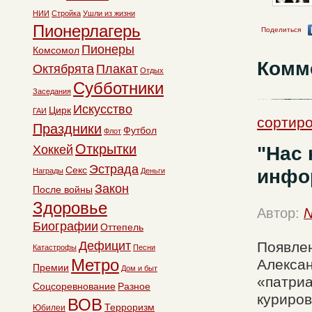
НИИ
Стройка
Ушли из жизни
Пионерлагерь
Поделиться
Пионеры
Комсомол
Комм
Октябрята
Плакат
Отдых
Субботники
Заседания
Искусство
Цирк
ГАИ
сортир
Праздники
Футбол
Флот
Открытки
"Нас 
Хоккей
Эстрада
Секс
инфор
Награды
Деньги
Закон
После войны
Здоровье
Автор:
N
Биографии
Оттепель
Дефицит
Появле
Катастрофы
Песни
Метро
Алексан
Премии
Дом и быт
«патриа
Соцсоревнование
Разное
куриров
ВОВ
Терроризм
Юбилеи