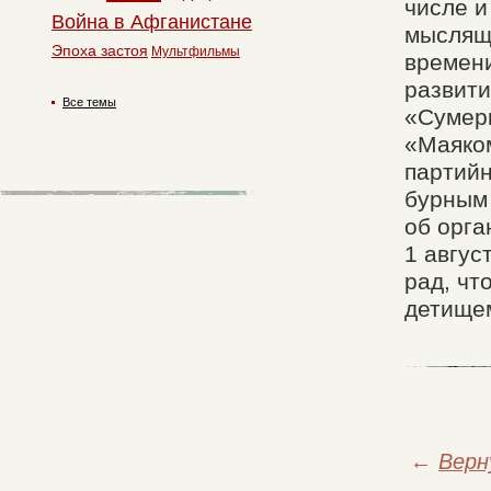
числе и
Война в Афганистане
мыслящ
Эпоха застоя
Мультфильмы
времени
развити
Все темы
«Сумерк
«Маяком
партий
бурным
об орг
1 авгус
рад, чт
детище
←
Верн