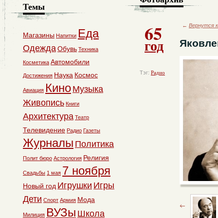
Темы
65
←
Вернутся к
Еда
Магазины
Напитки
год
Яковле
Одежда
Обувь
Техника
Автомобили
Косметика
Тэг:
Радио
Наука
Космос
Достижения
Кино
Музыка
Авиация
Живопись
Книги
Архитектура
Театр
Телевидение
Радио
Газеты
Журналы
Политика
Религия
Полит бюро
Астрология
7 ноября
Свадьбы
1 мая
Игрушки
Игры
Новый год
Дети
Мода
Спорт
Армия
ВУЗы
Школа
Милиция