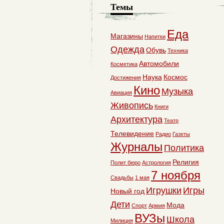
Темы
Еда
Магазины
Напитки
Одежда
Обувь
Техника
Автомобили
Косметика
Наука
Космос
Достижения
Кино
Музыка
Авиация
Живопись
Книги
Архитектура
Театр
Телевидение
Радио
Газеты
Журналы
Политика
Религия
Полит бюро
Астрология
7 ноября
Свадьбы
1 мая
Игрушки
Игры
Новый год
Дети
Мода
Спорт
Армия
ВУЗы
Школа
Милиция