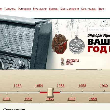
ии
Толкучка
Фотоархив
Муз. архив
Бренды
Место встречи
Сов. товары
Еще
Предметы
эпохи
1952
1954
1956
1958
1960
1951
1953
1955
1957
1959
Фотоархив