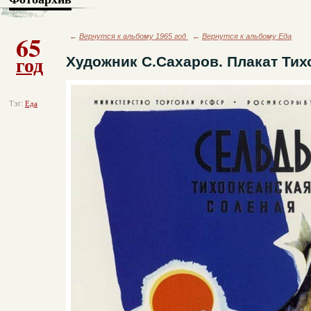
65
←
Вернутся к альбому 1965 год
←
Вернутся к альбому Еда
год
Художник С.Сахаров. Плакат Тих
Тэг:
Еда