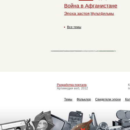
Война в Афганистане
Эпоха застоя
Мультфильмы
Все темы
Разработка портала
К
Артимедия веб, 2012
п
Темы
Фольклор
Свидетели эпохи
Ко