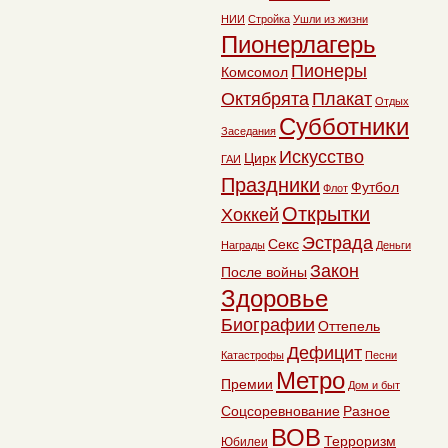
НИИ
Стройка
Ушли из жизни
Пионерлагерь
Пионеры
Комсомол
Октябрята
Плакат
Отдых
Субботники
Заседания
Искусство
Цирк
ГАИ
Праздники
Футбол
Флот
Открытки
Хоккей
Эстрада
Секс
Награды
Деньги
Закон
После войны
Здоровье
Биографии
Оттепель
Дефицит
Катастрофы
Песни
Метро
Премии
Дом и быт
Соцсоревнование
Разное
ВОВ
Терроризм
Юбилеи