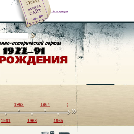
Регистрация
1962
1964
1966
1968
1970
1961
1963
1965
1967
1969