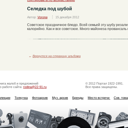
сортировать по возрастанию
Селедка под шубой
Автор:
Vorona
15 декабря 2012
Советское праздничное блюдо. Всей семьей эту шубу резали 
калорийно. Как и все советское. Много майонеза провансаль
←
Вернутся на страницу альбома
нига жалоб и предложений
© 2012 Портал 1922-1991.
о работе сайта:
rodina@22-91.ru
Все права защищены.
ллекции
Толкучка
Фотоархив
Муз. архив
Бренды
Место встречи
Сов. тов