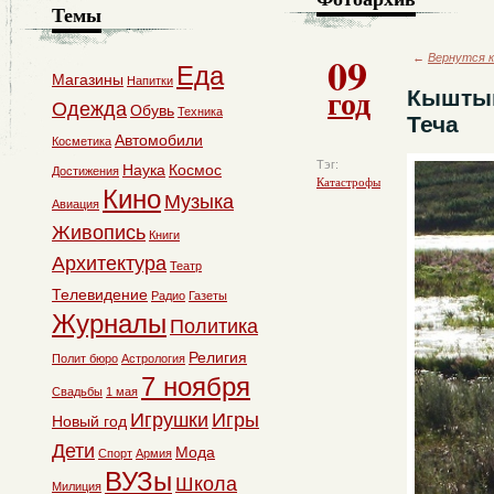
Темы
09
←
Вернутся к
Еда
Магазины
Напитки
год
Кыштым
Одежда
Обувь
Техника
Теча
Автомобили
Косметика
Тэг:
Наука
Космос
Достижения
Катастрофы
Кино
Музыка
Авиация
Живопись
Книги
Архитектура
Театр
Телевидение
Радио
Газеты
Журналы
Политика
Религия
Полит бюро
Астрология
7 ноября
Свадьбы
1 мая
Игрушки
Игры
Новый год
Дети
Мода
Спорт
Армия
ВУЗы
Школа
Милиция