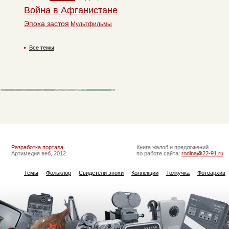
Война в Афганистане
Эпоха застоя
Мультфильмы
Все темы
Разработка портала
Книга жалоб и предложений
Артимедия веб, 2012
по работе сайта:
rodina@22-91.ru
Темы
Фольклор
Свидетели эпохи
Коллекции
Толкучка
Фотоархив