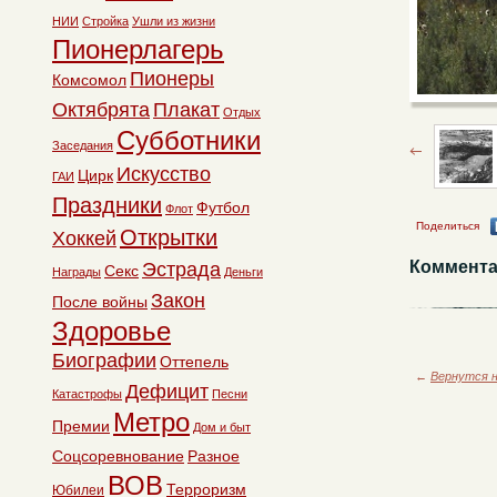
НИИ
Стройка
Ушли из жизни
Пионерлагерь
Пионеры
Комсомол
Октябрята
Плакат
Отдых
Субботники
Заседания
Искусство
Цирк
ГАИ
Праздники
Футбол
Флот
Поделиться
Открытки
Хоккей
Коммента
Эстрада
Секс
Награды
Деньги
Закон
После войны
Здоровье
Биографии
Оттепель
←
Вернутся н
Дефицит
Катастрофы
Песни
Метро
Премии
Дом и быт
Соцсоревнование
Разное
ВОВ
Терроризм
Юбилеи