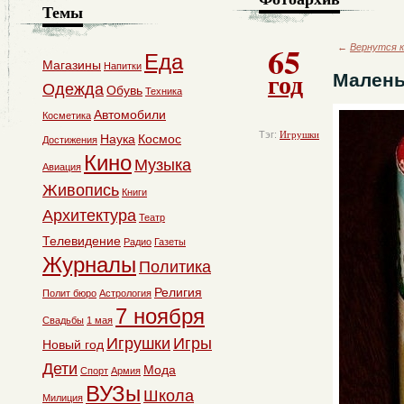
Темы
65
←
Вернутся к
Еда
Магазины
Напитки
год
Малень
Одежда
Обувь
Техника
Автомобили
Косметика
Тэг:
Игрушки
Наука
Космос
Достижения
Кино
Музыка
Авиация
Живопись
Книги
Архитектура
Театр
Телевидение
Радио
Газеты
Журналы
Политика
Религия
Полит бюро
Астрология
7 ноября
Свадьбы
1 мая
Игрушки
Игры
Новый год
Дети
Мода
Спорт
Армия
ВУЗы
Школа
Милиция