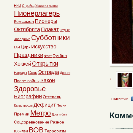
НИИ
Стройка
Ушли из жизни
Пионерлагерь
Пионеры
Комсомол
Октябрята
Плакат
Отдых
Субботники
Заседания
Искусство
Цирк
ГАИ
Праздники
Футбол
Флот
Открытки
Хоккей
Эстрада
Секс
Награды
Деньги
Закон
После войны
Здоровье
Биографии
Оттепель
Поделиться
Дефицит
Катастрофы
Песни
Метро
Комм
Премии
Дом и быт
Соцсоревнование
Разное
ВОВ
Терроризм
Юбилеи