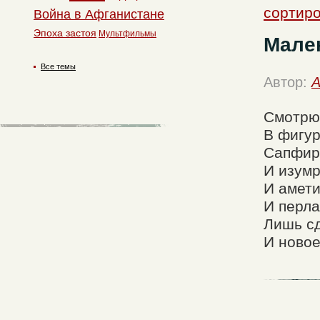
сортир
Война в Афганистане
Эпоха застоя
Мультфильмы
Мале
Все темы
Автор:
A
Смотрю 
В фигур
Сапфиры
И изумр
И амети
И перла
Лишь сд
И новое