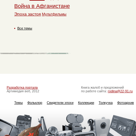
Война в Афганистане
Эпоха застоя
Мультфильмы
Все темы
Разработка портала
Книга жалоб и предложений
Артимедия веб, 2012
по работе сайта:
rodina@22-91.ru
Темы
Фольклор
Свидетели эпохи
Коллекции
Толкучка
Фотоархив