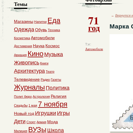
Темы
71
←
Вернутся к
Еда
Магазины
Напитки
год
Марка 
Одежда
Обувь
Техника
Автомобили
Косметика
Тэг:
Наука
Космос
Достижения
Автомобили
Кино
Музыка
Авиация
Живопись
Книги
Архитектура
Театр
Телевидение
Радио
Газеты
Журналы
Политика
Религия
Полит бюро
Астрология
7 ноября
Свадьбы
1 мая
Игрушки
Игры
Новый год
Дети
Мода
Спорт
Армия
ВУЗы
Школа
Милиция