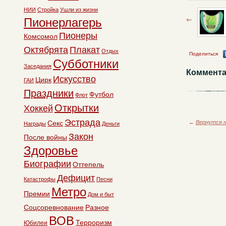
НИИ
Стройка
Ушли из жизни
Пионерлагерь
Пионеры
Комсомол
Октябрята
Плакат
Отдых
Поделиться
Субботники
Заседания
Коммента
Искусство
Цирк
ГАИ
Праздники
Футбол
Флот
Открытки
Хоккей
Эстрада
Секс
←
Вернутся н
Награды
Деньги
Закон
После войны
Здоровье
Биографии
Оттепель
Дефицит
Катастрофы
Песни
Метро
Премии
Дом и быт
Соцсоревнование
Разное
ВОВ
Терроризм
Юбилеи