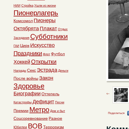
НИИ
Стройка
Ушли из жизни
Пионерлагерь
Пионеры
Комсомол
Октябрята
Плакат
Отдых
Субботники
Заседания
Искусство
Цирк
ГАИ
Праздники
Футбол
Флот
Открытки
Хоккей
Эстрада
Секс
Награды
Деньги
Закон
После войны
Здоровье
Биографии
Оттепель
Дефицит
Катастрофы
Песни
Метро
Премии
Дом и быт
Поделиться
Соцсоревнование
Разное
ВОВ
Терроризм
Юбилеи