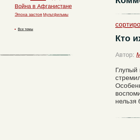
Комм
Война в Афганистане
Эпоха застоя
Мультфильмы
сортир
Все темы
Кто и
Автор:
M
Глупый 
стремил
Особенн
воспоми
нельзя 