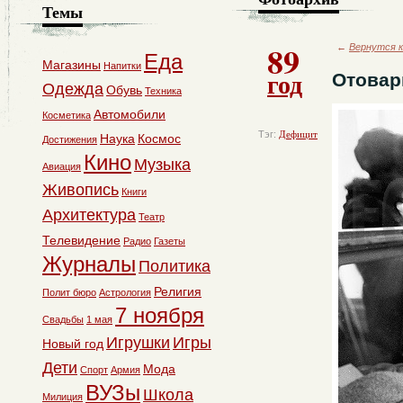
Темы
89
←
Вернутся к
Еда
Магазины
Напитки
год
Отовар
Одежда
Обувь
Техника
Автомобили
Косметика
Тэг:
Дефицит
Наука
Космос
Достижения
Кино
Музыка
Авиация
Живопись
Книги
Архитектура
Театр
Телевидение
Радио
Газеты
Журналы
Политика
Религия
Полит бюро
Астрология
7 ноября
Свадьбы
1 мая
Игрушки
Игры
Новый год
Дети
Мода
Спорт
Армия
ВУЗы
Школа
Милиция