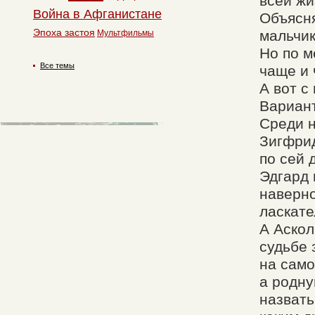
всей жи
Война в Афганистане
Объясня
Эпоха застоя
мальчик
Мультфильмы
Но по м
Все темы
чаще и 
А вот с
Вариан
Среди н
Зигфрид
по сей 
Эдгард 
наверно
ласкате
А Аскол
судьбе 
на само
а родну
назвать