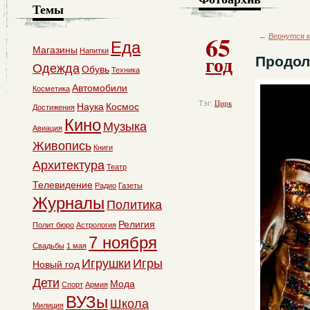
Темы
65
←
Вернутся к
Еда
Магазины
Напитки
год
Продол
Одежда
Обувь
Техника
Автомобили
Косметика
Тэг:
Цирк
Наука
Космос
Достижения
Кино
Музыка
Авиация
Живопись
Книги
Архитектура
Театр
Телевидение
Радио
Газеты
Журналы
Политика
Религия
Полит бюро
Астрология
7 ноября
Свадьбы
1 мая
Игрушки
Игры
Новый год
Дети
Мода
Спорт
Армия
ВУЗы
Школа
Милиция