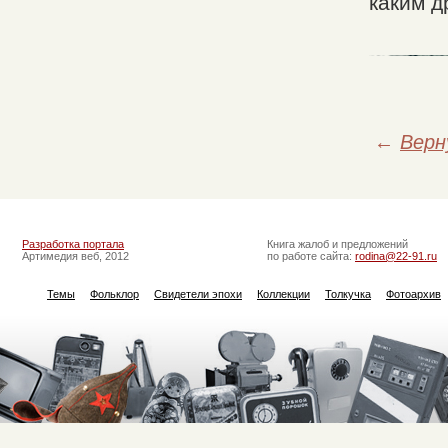
каким д
←
Верн
Разработка портала
Книга жалоб и предложений
Артимедия веб, 2012
по работе сайта:
rodina@22-91.ru
Темы
Фольклор
Свидетели эпохи
Коллекции
Толкучка
Фотоархив