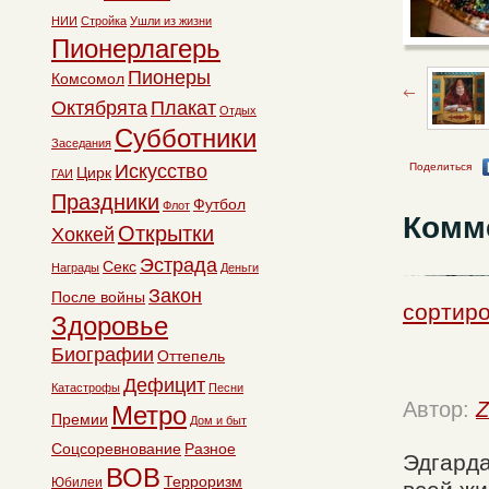
НИИ
Стройка
Ушли из жизни
Пионерлагерь
Пионеры
Комсомол
Октябрята
Плакат
Отдых
Субботники
Заседания
Искусство
Поделиться
Цирк
ГАИ
Праздники
Футбол
Флот
Комм
Открытки
Хоккей
Эстрада
Секс
Награды
Деньги
Закон
После войны
сортир
Здоровье
Биографии
Оттепель
Дефицит
Катастрофы
Песни
Автор:
Z
Метро
Премии
Дом и быт
Соцсоревнование
Разное
Эдгарда
ВОВ
Терроризм
Юбилеи