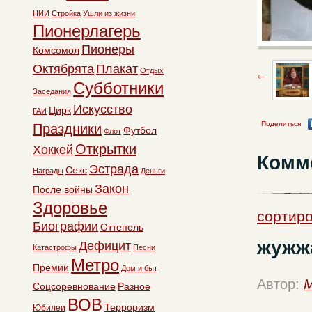
НИИ
Стройка
Ушли из жизни
Пионерлагерь
Пионеры
Комсомол
Октябрята
Плакат
Отдых
Субботники
Заседания
Искусство
Цирк
ГАИ
Поделиться
Праздники
Футбол
Флот
Открытки
Хоккей
Комм
Эстрада
Секс
Награды
Деньги
Закон
После войны
Здоровье
сортиро
Биографии
Оттепель
жужж
Дефицит
Катастрофы
Песни
Метро
Премии
Дом и быт
Автор:
M
Соцсоревнование
Разное
ВОВ
Терроризм
Юбилеи