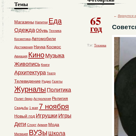
Темы
65
←
Вернутся к
Еда
Магазины
Напитки
год
Советс
Одежда
Обувь
Техника
Автомобили
Косметика
Тэг:
Техника
Наука
Космос
Достижения
Кино
Музыка
Авиация
Живопись
Книги
Архитектура
Театр
Телевидение
Радио
Газеты
Журналы
Политика
Религия
Полит бюро
Астрология
7 ноября
Свадьбы
1 мая
Игрушки
Игры
Новый год
Дети
Мода
Спорт
Армия
ВУЗы
Школа
Милиция