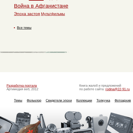
Война в Афганистане
Эпоха застоя
Мультфильмы
Все темы
Разработка портала
Книга жалоб и предложений
Артимедия веб, 2012
по работе сайта:
rodina@22-91.ru
Темы
Фольклор
Свидетели эпохи
Коллекции
Толкучка
Фотоархив