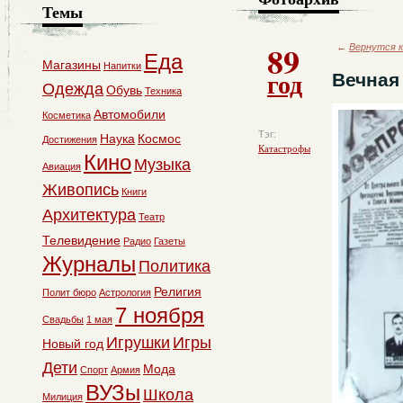
Темы
89
←
Вернутся к
Еда
Магазины
Напитки
год
Вечная
Одежда
Обувь
Техника
Автомобили
Косметика
Тэг:
Наука
Космос
Достижения
Катастрофы
Кино
Музыка
Авиация
Живопись
Книги
Архитектура
Театр
Телевидение
Радио
Газеты
Журналы
Политика
Религия
Полит бюро
Астрология
7 ноября
Свадьбы
1 мая
Игрушки
Игры
Новый год
Дети
Мода
Спорт
Армия
ВУЗы
Школа
Милиция