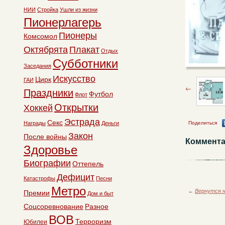
НИИ
Стройка
Ушли из жизни
Пионерлагерь
Пионеры
Комсомол
Октябрята
Плакат
Отдых
Субботники
Заседания
Искусство
Цирк
ГАИ
Праздники
Футбол
Флот
Открытки
Хоккей
Эстрада
Секс
Награды
Деньги
Поделиться
Закон
После войны
Коммента
Здоровье
Биографии
Оттепель
Дефицит
Катастрофы
Песни
Метро
←
Вернутся н
Премии
Дом и быт
Соцсоревнование
Разное
ВОВ
Терроризм
Юбилеи