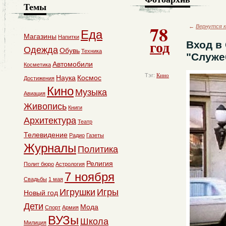
Темы
78
←
Вернутся к
Еда
Магазины
Напитки
год
Вход в
Одежда
Обувь
Техника
"Служе
Автомобили
Косметика
Тэг:
Кино
Наука
Космос
Достижения
Кино
Музыка
Авиация
Живопись
Книги
Архитектура
Театр
Телевидение
Радио
Газеты
Журналы
Политика
Религия
Полит бюро
Астрология
7 ноября
Свадьбы
1 мая
Игрушки
Игры
Новый год
Дети
Мода
Спорт
Армия
ВУЗы
Школа
Милиция