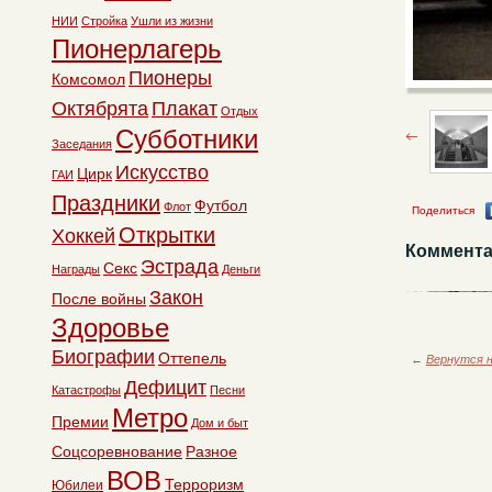
НИИ
Стройка
Ушли из жизни
Пионерлагерь
Пионеры
Комсомол
Октябрята
Плакат
Отдых
Субботники
Заседания
Искусство
Цирк
ГАИ
Праздники
Футбол
Флот
Поделиться
Открытки
Хоккей
Коммента
Эстрада
Секс
Награды
Деньги
Закон
После войны
Здоровье
Биографии
Оттепель
←
Вернутся н
Дефицит
Катастрофы
Песни
Метро
Премии
Дом и быт
Соцсоревнование
Разное
ВОВ
Терроризм
Юбилеи