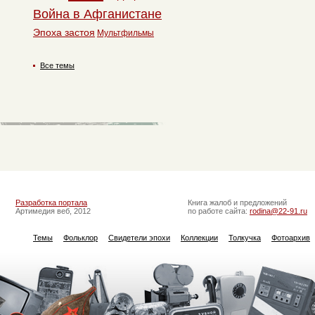
Война в Афганистане
Эпоха застоя
Мультфильмы
Все темы
Разработка портала
Книга жалоб и предложений
Артимедия веб, 2012
по работе сайта:
rodina@22-91.ru
Темы
Фольклор
Свидетели эпохи
Коллекции
Толкучка
Фотоархив