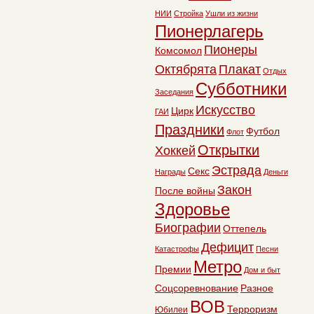
НИИ
Стройка
Ушли из жизни
Пионерлагерь
Пионеры
Комсомол
Октябрята
Плакат
Отдых
Субботники
Заседания
Искусство
Цирк
ГАИ
Праздники
Футбол
Флот
Открытки
Хоккей
Эстрада
Секс
Награды
Деньги
Закон
После войны
Здоровье
Биографии
Оттепель
Дефицит
Катастрофы
Песни
Метро
Премии
Дом и быт
Соцсоревнование
Разное
ВОВ
Терроризм
Юбилеи