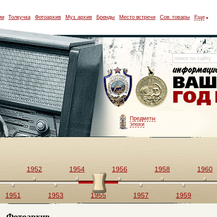
ии
Толкучка
Фотоархив
Муз. архив
Бренды
Место встречи
Сов. товары
Еще
Предметы
эпохи
1952
1954
1956
1958
1960
1951
1953
1955
1957
1959
Фотоархив