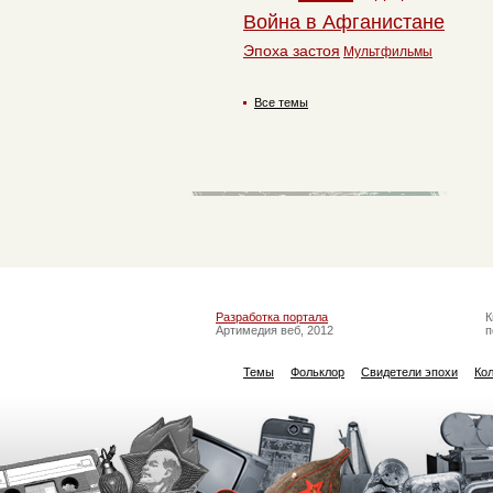
Война в Афганистане
Эпоха застоя
Мультфильмы
Все темы
Разработка портала
К
Артимедия веб, 2012
п
Темы
Фольклор
Свидетели эпохи
Ко