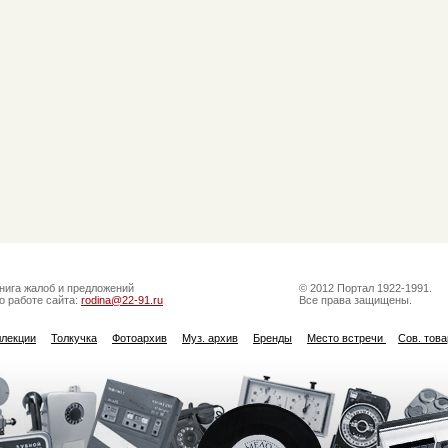
нига жалоб и предложений
© 2012 Портал 1922-1991.
о работе сайта:
rodina@22-91.ru
Все права защищены.
ллекции
Толкучка
Фотоархив
Муз. архив
Бренды
Место встречи
Сов. тов