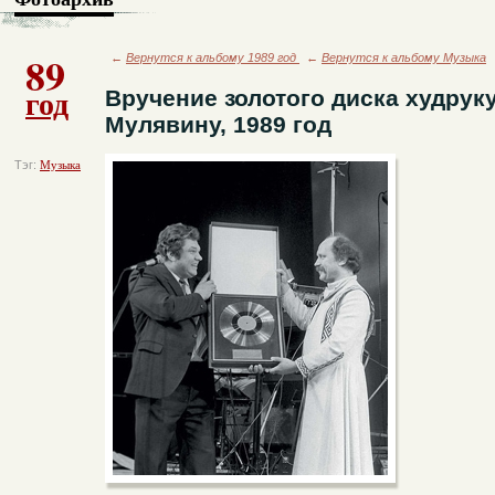
89
←
Вернутся к альбому 1989 год
←
Вернутся к альбому Музыка
год
Вручение золотого диска худрук
Мулявину, 1989 год
Тэг:
Музыка