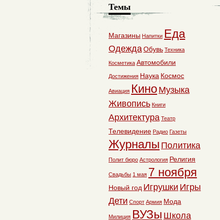
Темы
Еда
Магазины
Напитки
Одежда
Обувь
Техника
Автомобили
Косметика
Наука
Космос
Достижения
Кино
Музыка
Авиация
Живопись
Книги
Архитектура
Театр
Телевидение
Радио
Газеты
Журналы
Политика
Религия
Полит бюро
Астрология
7 ноября
Свадьбы
1 мая
Игрушки
Игры
Новый год
Дети
Мода
Спорт
Армия
ВУЗы
Школа
Милиция