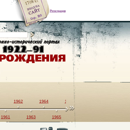
Регистрация
1962
1964
1966
1968
1970
1961
1963
1965
1967
1969