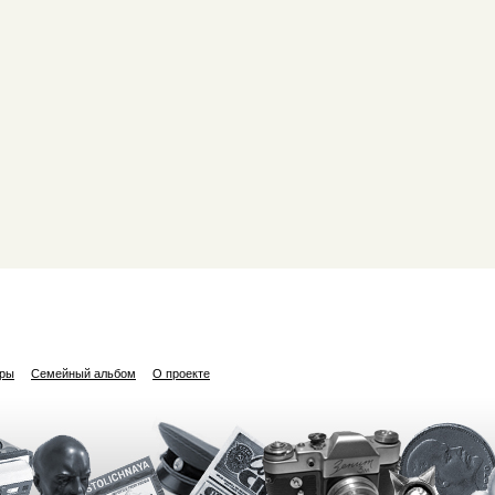
ары
Семейный альбом
О проекте