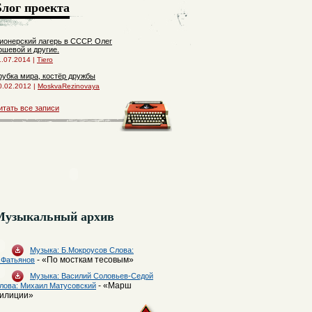
Блог проекта
ионерский лагерь в СССР. Олег
ошевой и другие.
1.07.2014 |
Tiero
рубка мира, костёр дружбы
0.02.2012 |
MoskvaRezinovaya
итать все записи
Музыкальный архив
Музыка: Б.Мокроусов Слова:
- «По мосткам тесовым»
.Фатьянов
Музыка: Василий Соловьев-Седой
- «Марш
лова: Михаил Матусовский
илиции»