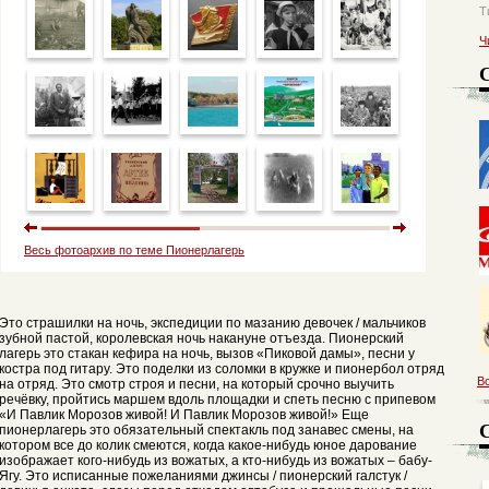
Т
Ч
Весь фотоархив по теме Пионерлагерь
Это страшилки на ночь, экспедиции по мазанию девочек / мальчиков
зубной пастой, королевская ночь накануне отъезда. Пионерский
лагерь это стакан кефира на ночь, вызов «Пиковой дамы», песни у
костра под гитару. Это поделки из соломки в кружке и пионербол отряд
В
на отряд. Это смотр строя и песни, на который срочно выучить
речёвку, пройтись маршем вдоль площадки и спеть песню с припевом
«И Павлик Морозов живой! И Павлик Морозов живой!» Еще
пионерлагерь это обязательный спектакль под занавес смены, на
котором все до колик смеются, когда какое-нибудь юное дарование
изображает кого-нибудь из вожатых, а кто-нибудь из вожатых – бабу-
Ягу. Это исписанные пожеланиями джинсы / пионерский галстук /