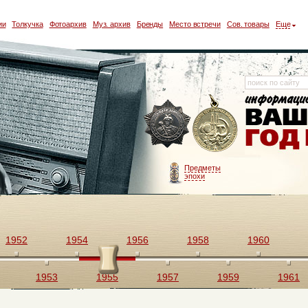
ии
Толкучка
Фотоархив
Муз. архив
Бренды
Место встречи
Сов. товары
Еще
Предметы
эпохи
1952
1954
1956
1958
1960
1953
1955
1957
1959
1961