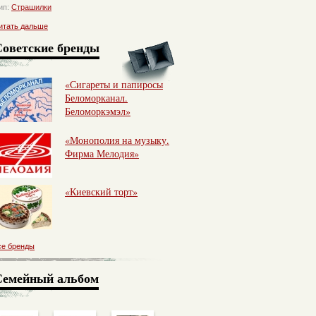
ип:
Страшилки
итать дальше
Советские бренды
«Сигареты и папиросы
Беломорканал.
Беломоркэмэл»
«Монополия на музыку.
Фирма Мелодия»
«Киевский торт»
се бренды
Семейный альбом