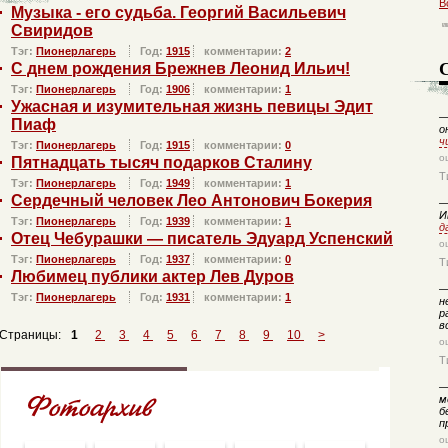
В
Музыка - его судьба. Георгий Васильевич
Свиридов
Тэг:
Пионерлагерь
Год:
1915
комментарии:
2
С днем рождения Брежнев Леонид Ильич!
Тэг:
Пионерлагерь
Год:
1906
комментарии:
1
Ужасная и изумительная жизнь певицы Эдит
Пиаф
о
ч
Тэг:
Пионерлагерь
Год:
1915
комментарии:
0
о
Пятнадцать тысяч подарков Сталину
Т
Тэг:
Пионерлагерь
Год:
1949
комментарии:
1
Сердечный человек Лео Антонович Бокерия
И
Тэг:
Пионерлагерь
Год:
1939
комментарии:
1
д
Отец Чебурашки — писатель Эдуард Успенский
о
Тэг:
Пионерлагерь
Год:
1937
комментарии:
0
Т
Любимец публики актер Лев Дуров
Тэг:
Пионерлагерь
Год:
1931
комментарии:
1
н
р
в
Страницы:
1
2
3
4
5
6
7
8
9
10
>
о
Т
м
б
п
о