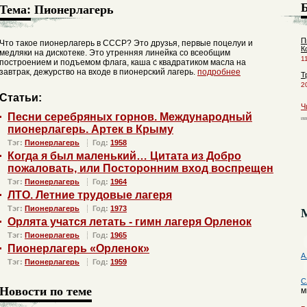
Тема:
Пионерлагерь
П
Что такое пионерлагерь в СССР? Это друзья, первые поцелуи и
К
медляки на дискотеке. Это утренняя линейка со всеобщим
1
построением и подъемом флага, каша с квадратиком масла на
завтрак, дежурство на входе в пионерский лагерь.
подробнее
Т
2
Статьи:
Ч
Песни серебряных горнов. Международный
пионерлагерь. Артек в Крыму
Тэг:
Пионерлагерь
Год:
1958
Когда я был маленький… Цитата из Добро
пожаловать, или Посторонним вход воспрещен
Тэг:
Пионерлагерь
Год:
1964
ЛТО. Летние трудовые лагеря
Тэг:
Пионерлагерь
Год:
1973
Орлята учатся летать - гимн лагеря Орленок
Тэг:
Пионерлагерь
Год:
1965
Пионерлагерь «Орленок»
А
Тэг:
Пионерлагерь
Год:
1959
С
Новости по теме
м