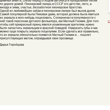
девичья анкета, слезы перед отходом автобуса и прощальные песни
по дороге домой. Пионерский лагерь в СССР это детство, лето, а
иногда и зима, счастье, беззаботное пионерское братство.
Одной из любимейших забав в пионерском лагере был вызов духов.
Самой популярной была Пиковая дама, которая должна была явиться
из зеркала и кого-нибудь поцеловать. Соперничал в популярности с
ней такой персонаж детского фольклора, как Матный Гномик. Для того
С
чтобы сей прекрасный принц явился изумленным зрителям, нужно
было запастись зеркальцем и красной помадой. Накрасить губы и как
можно гуще покрыть зеркало поцелуями. Если сделать все правильно,
то из зеркала обязательно появится Матный Гномик и… пошлет
присутствующих матом, оправдывая свое прозвище.
Дарья Горобцова