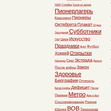
НИИ
Стройка
Ушли из жизни
Пионерлагерь
Пионеры
Комсомол
Октябрята
Плакат
Отдых
Субботники
Заседания
Искусство
Цирк
ГАИ
Праздники
Футбол
Флот
Открытки
Хоккей
Эстрада
Секс
Награды
Деньги
Закон
После войны
Здоровье
Биографии
Оттепель
Дефицит
Катастрофы
Песни
Метро
Премии
Дом и быт
Соцсоревнование
Разное
ВОВ
Терроризм
Юбилеи