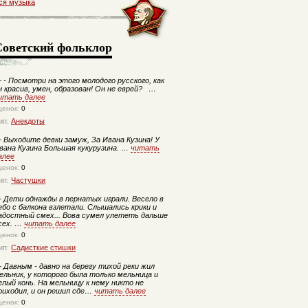
ся музыка
Советский фольклор
—
- Посмотри на этого молодого русского, как
н красив, умен, образован! Он не еврей? …
итать далее
ценок:
0
ип:
Анекдоты
—
Выходите девки замуж, За Ивана Кузина! У
вана Кузина Большая кукурузина. …
читать
алее
ценок:
0
ип:
Частушки
—
Дети однажды в пернатых играли. Весело в
ебо с балкона взлетали. Слышались крики и
адостный смех... Вова сумел улететь дальше
сех. …
читать далее
ценок:
0
ип:
Садисткие стишки
—
Давным - давно на берегу тихой реки жил
ельник, у которого была только мельница и
елый конь. На мельницу к нему никто не
риходил, и он решил сде…
читать далее
ценок:
0