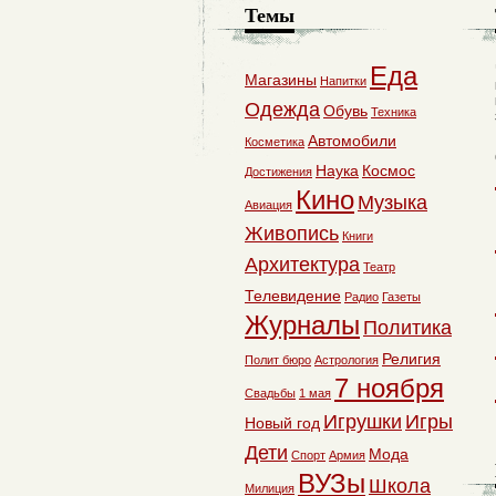
Темы
Еда
Магазины
Напитки
Одежда
Обувь
Техника
Автомобили
Косметика
Наука
Космос
Достижения
Кино
Музыка
Авиация
Живопись
Книги
Архитектура
Театр
Телевидение
Радио
Газеты
Журналы
Политика
Религия
Полит бюро
Астрология
7 ноября
Свадьбы
1 мая
Игрушки
Игры
Новый год
Дети
Мода
Спорт
Армия
ВУЗы
Школа
Милиция