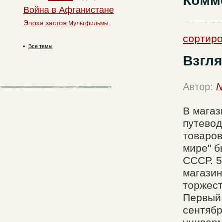
Комм
Война в Афганистане
Эпоха застоя
Мультфильмы
сортиро
Все темы
Взгля
Автор:
N
В магаз
путевод
товаров
мире" б
СССР. 5
магазин
торжест
Первый 
сентябр