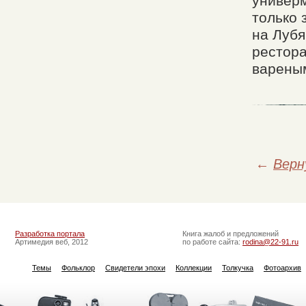
универм
только 
на Лубя
рестора
варены
←
Верн
Разработка портала
Книга жалоб и предложений
Артимедия веб, 2012
по работе сайта:
rodina@22-91.ru
Темы
Фольклор
Свидетели эпохи
Коллекции
Толкучка
Фотоархив