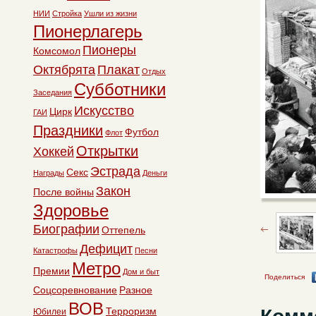
НИИ
Стройка
Ушли из жизни
Пионерлагерь
Пионеры
Комсомол
Октябрята
Плакат
Отдых
Субботники
Заседания
Искусство
Цирк
ГАИ
Праздники
Футбол
Флот
Открытки
Хоккей
Эстрада
Секс
Награды
Деньги
Закон
После войны
Здоровье
Биографии
Оттепель
Дефицит
Катастрофы
Песни
Метро
Премии
Дом и быт
Поделиться
Соцсоревнование
Разное
ВОВ
Терроризм
Юбилеи