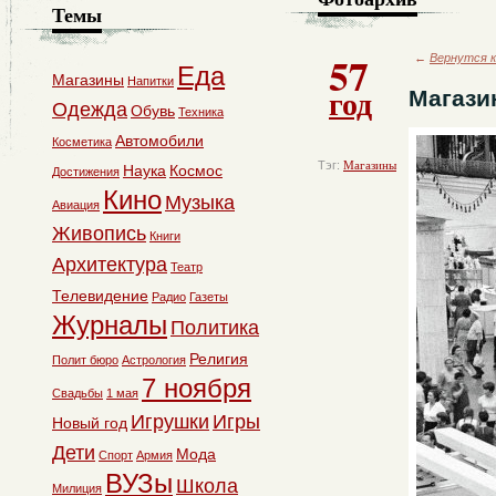
Темы
57
←
Вернутся к
Еда
Магазины
Напитки
год
Магази
Одежда
Обувь
Техника
Автомобили
Косметика
Тэг:
Магазины
Наука
Космос
Достижения
Кино
Музыка
Авиация
Живопись
Книги
Архитектура
Театр
Телевидение
Радио
Газеты
Журналы
Политика
Религия
Полит бюро
Астрология
7 ноября
Свадьбы
1 мая
Игрушки
Игры
Новый год
Дети
Мода
Спорт
Армия
ВУЗы
Школа
Милиция