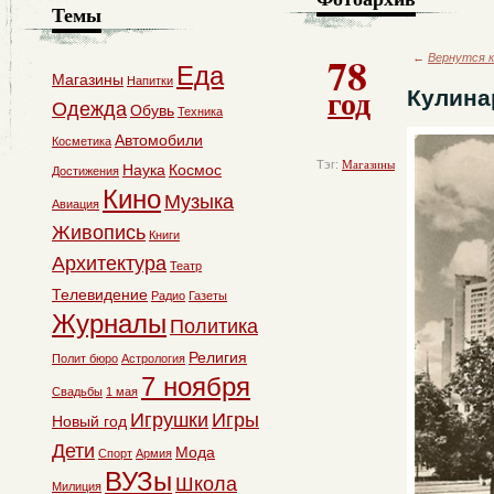
Темы
78
←
Вернутся к
Еда
Магазины
Напитки
год
Кулина
Одежда
Обувь
Техника
Автомобили
Косметика
Тэг:
Магазины
Наука
Космос
Достижения
Кино
Музыка
Авиация
Живопись
Книги
Архитектура
Театр
Телевидение
Радио
Газеты
Журналы
Политика
Религия
Полит бюро
Астрология
7 ноября
Свадьбы
1 мая
Игрушки
Игры
Новый год
Дети
Мода
Спорт
Армия
ВУЗы
Школа
Милиция