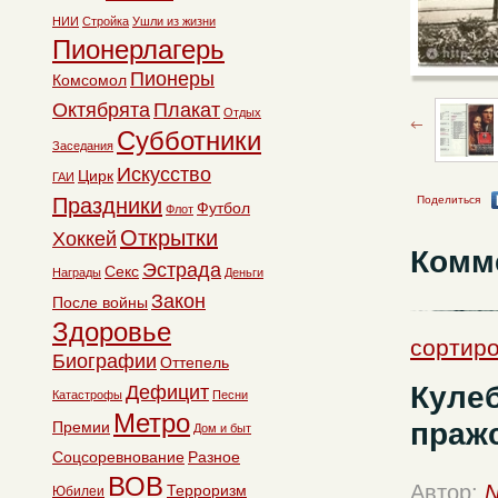
НИИ
Стройка
Ушли из жизни
Пионерлагерь
Пионеры
Комсомол
Октябрята
Плакат
Отдых
Субботники
Заседания
Искусство
Цирк
ГАИ
Поделиться
Праздники
Футбол
Флот
Открытки
Хоккей
Комм
Эстрада
Секс
Награды
Деньги
Закон
После войны
Здоровье
сортиро
Биографии
Оттепель
Кулеб
Дефицит
Катастрофы
Песни
Метро
пражс
Премии
Дом и быт
Соцсоревнование
Разное
ВОВ
Автор:
N
Терроризм
Юбилеи