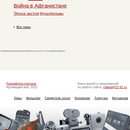
Война в Афганистане
Эпоха застоя
Мультфильмы
Все темы
Разработка портала
Книга жалоб и предложений
Артимедия веб, 2012
по работе сайта:
rodina@22-91.ru
Темы
Фольклор
Свидетели эпохи
Коллекции
Толкучка
Фотоархив