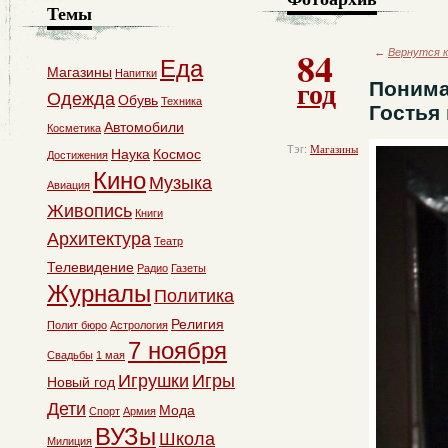
Темы
84
←
Вернутся к
Еда
Магазины
Напитки
год
Понима
Одежда
Обувь
Техника
Гостья
Автомобили
Косметика
Тэг:
Магазины
Наука
Космос
Достижения
Кино
Музыка
Авиация
Живопись
Книги
Архитектура
Театр
Телевидение
Радио
Газеты
Журналы
Политика
Религия
Полит бюро
Астрология
7 ноября
Свадьбы
1 мая
Игрушки
Игры
Новый год
Дети
Мода
Спорт
Армия
ВУЗы
Школа
Милиция