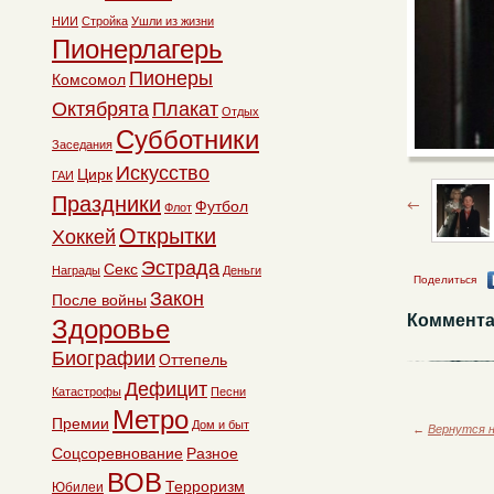
НИИ
Стройка
Ушли из жизни
Пионерлагерь
Пионеры
Комсомол
Октябрята
Плакат
Отдых
Субботники
Заседания
Искусство
Цирк
ГАИ
Праздники
Футбол
Флот
Открытки
Хоккей
Эстрада
Секс
Награды
Деньги
Поделиться
Закон
После войны
Коммента
Здоровье
Биографии
Оттепель
Дефицит
Катастрофы
Песни
Метро
Премии
Дом и быт
←
Вернутся н
Соцсоревнование
Разное
ВОВ
Терроризм
Юбилеи