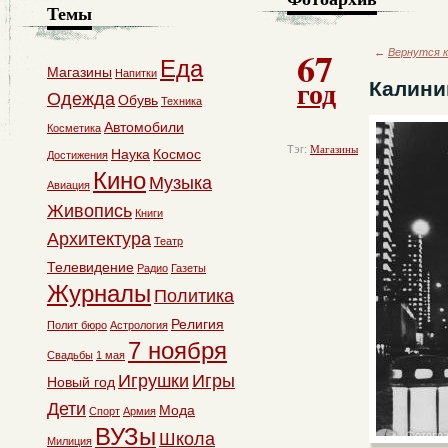
Темы
67
←
Вернутся к
Еда
Магазины
Напитки
год
Калини
Одежда
Обувь
Техника
Автомобили
Косметика
Тэг:
Магазины
Наука
Космос
Достижения
Кино
Музыка
Авиация
Живопись
Книги
Архитектура
Театр
Телевидение
Радио
Газеты
Журналы
Политика
Религия
Полит бюро
Астрология
7 ноября
Свадьбы
1 мая
Игрушки
Игры
Новый год
Дети
Мода
Спорт
Армия
ВУЗы
Школа
Милиция