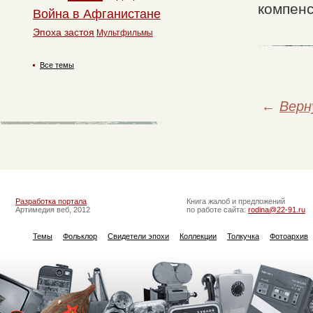
компенс
Война в Афганистане
Эпоха застоя
Мультфильмы
Все темы
←
Верн
Разработка портала
Книга жалоб и предложений
Артимедия веб, 2012
по работе сайта:
rodina@22-91.ru
Темы
Фольклор
Свидетели эпохи
Коллекции
Толкучка
Фотоархив