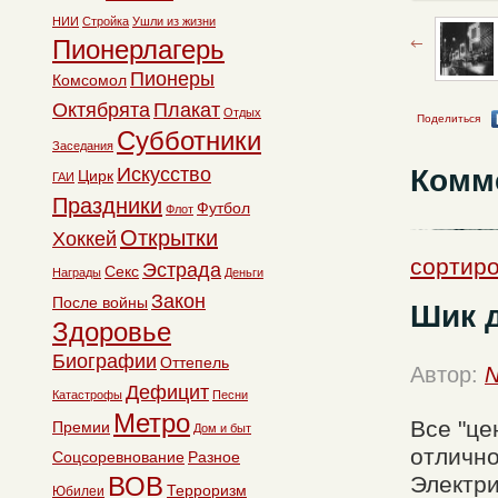
НИИ
Стройка
Ушли из жизни
Пионерлагерь
Пионеры
Комсомол
Октябрята
Плакат
Отдых
Поделиться
Субботники
Заседания
Комм
Искусство
Цирк
ГАИ
Праздники
Футбол
Флот
Открытки
Хоккей
сортиро
Эстрада
Секс
Награды
Деньги
Закон
После войны
Шик 
Здоровье
Биографии
Оттепель
Автор:
N
Дефицит
Катастрофы
Песни
Метро
Все "це
Премии
Дом и быт
отлично
Соцсоревнование
Разное
ВОВ
Электри
Терроризм
Юбилеи