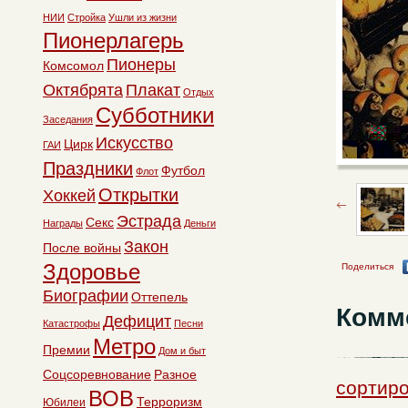
НИИ
Стройка
Ушли из жизни
Пионерлагерь
Пионеры
Комсомол
Октябрята
Плакат
Отдых
Субботники
Заседания
Искусство
Цирк
ГАИ
Праздники
Футбол
Флот
Открытки
Хоккей
Эстрада
Секс
Награды
Деньги
Закон
После войны
Здоровье
Поделиться
Биографии
Оттепель
Комм
Дефицит
Катастрофы
Песни
Метро
Премии
Дом и быт
Соцсоревнование
Разное
сортиро
ВОВ
Терроризм
Юбилеи