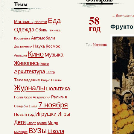
Темы
58
←
Вернутся к
Еда
Магазины
Напитки
год
Фрукто
Одежда
Обувь
Техника
Автомобили
Косметика
Тэг:
Магазины
Наука
Космос
Достижения
Кино
Музыка
Авиация
Живопись
Книги
Архитектура
Театр
Телевидение
Радио
Газеты
Журналы
Политика
Религия
Полит бюро
Астрология
7 ноября
Свадьбы
1 мая
Игрушки
Игры
Новый год
Дети
Мода
Спорт
Армия
ВУЗы
Школа
Милиция