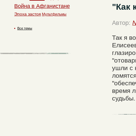
"Как 
Война в Афганистане
Эпоха застоя
Мультфильмы
Автор:
N
Все темы
Так я в
Елисеев
глазиро
"отовар
ушли с 
ломятся
"обеспе
время л
судьбы.