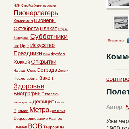
НИИ
Стройка
Ушли из жизни
Пионерлагерь
Пионеры
Комсомол
Октябрята
Плакат
Отдых
Субботники
Заседания
Поделиться
Искусство
Цирк
ГАИ
Праздники
Футбол
Комм
Флот
Открытки
Хоккей
Эстрада
Секс
Награды
Деньги
Закон
сортиро
После войны
Здоровье
Полет
Биографии
Оттепель
Дефицит
Катастрофы
Песни
Автор:
N
Метро
Премии
Дом и быт
Соцсоревнование
Разное
Уже чер
ВОВ
Терроризм
1960 го
Юбилеи