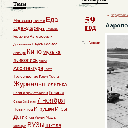
Темы
59
←
Вернутся к
Еда
Магазины
Напитки
год
Аэропо
Одежда
Обувь
Техника
Автомобили
Косметика
Тэг:
Авиация
Наука
Космос
Достижения
Кино
Музыка
Авиация
Живопись
Книги
Архитектура
Театр
Телевидение
Радио
Газеты
Журналы
Политика
Религия
Полит бюро
Астрология
7 ноября
Свадьбы
1 мая
Игрушки
Игры
Новый год
Дети
Мода
Спорт
Армия
ВУЗы
Школа
Милиция