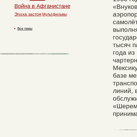
Война в Афганистане
«Внуков
аэропор
Эпоха застоя
Мультфильмы
самолёт
выполн
Все темы
государ
тысяч п
года из
чартерн
Мексику
базе м
трансп
линий, 
обслуж
«Шерем
приним