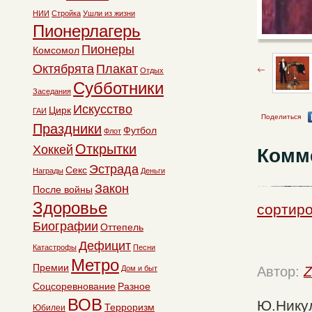
НИИ
Стройка
Ушли из жизни
Пионерлагерь
Пионеры
Комсомол
Октябрята
Плакат
Отдых
Субботники
Заседания
Искусство
Цирк
ГАИ
Поделиться
Праздники
Футбол
Флот
Открытки
Хоккей
Комм
Эстрада
Секс
Награды
Деньги
Закон
После войны
Здоровье
сортиро
Биографии
Оттепель
Дефицит
Катастрофы
Песни
Метро
Премии
Дом и быт
Автор:
Z
Соцсоревнование
Разное
ВОВ
Ю.Никул
Терроризм
Юбилеи