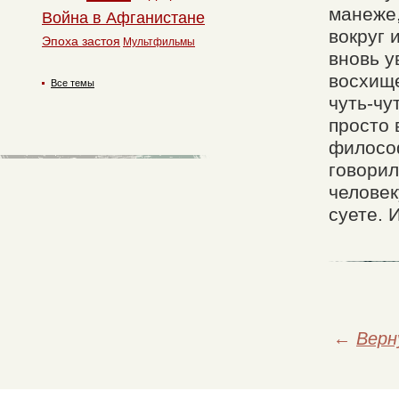
манеже,
Война в Афганистане
вокруг 
Эпоха застоя
Мультфильмы
вновь у
восхище
Все темы
чуть-чу
просто 
философ
говорил
человек
суете. 
←
Верн