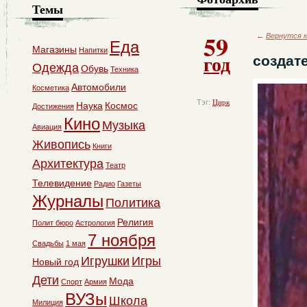
Темы
59
←
Вернутся к
Еда
Магазины
Напитки
год
создат
Одежда
Обувь
Техника
Автомобили
Косметика
Тэг:
Цирк
Наука
Космос
Достижения
Кино
Музыка
Авиация
Живопись
Книги
Архитектура
Театр
Телевидение
Радио
Газеты
Журналы
Политика
Религия
Полит бюро
Астрология
7 ноября
Свадьбы
1 мая
Игрушки
Игры
Новый год
Дети
Мода
Спорт
Армия
ВУЗы
Школа
Милиция